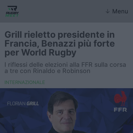
↓
Menu
Grill rieletto presidente in
Francia, Benazzi più forte
Nazionale
per World Rugby
Nazionali giovanili
I riflessi delle elezioni alla FFR sulla corsa
a tre con Rinaldo e Robinson
Rugby Sevens
INTERNAZIONALE
FIR
Internazionale
6 Nazioni
United Rugby Championship