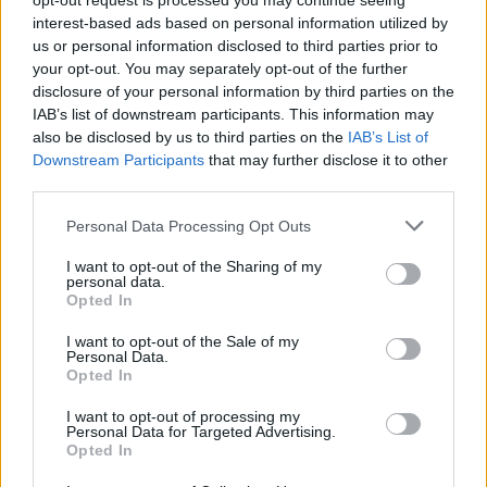
opt-out request is processed you may continue seeing
M. Joël TOMAKPLEKONOU
interest-based ads based on personal information utilized by
us or personal information disclosed to third parties prior to
Mme. Delphine BUNEL
your opt-out. You may separately opt-out of the further
disclosure of your personal information by third parties on the
M. Peter McNAUGHTON
IAB’s list of downstream participants. This information may
also be disclosed by us to third parties on the
IAB’s List of
Mme. Eliane CAYOL
Downstream Participants
that may further disclose it to other
third parties.
M. David GUERIN
Personal Data Processing Opt Outs
Mme. Noëlle COULIN
I want to opt-out of the Sharing of my
personal data.
Opted In
Mme. Marion MEYNET
I want to opt-out of the Sale of my
Per la lista 100% RUGBY di Didier Codorniou
Personal Data.
Opted In
M. Didier CODORNIOU
I want to opt-out of processing my
Personal Data for Targeted Advertising.
Mme. Cécilia SAUBUSSE
Opted In