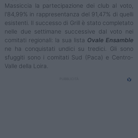
Massiccia la partecipazione dei club al voto,
Campionati
l'84,99% in rappresentanza del 91,47% di quelli
Serie A
esistenti. Il successo di Grill è stato completato
nelle due settimane successive dal voto nei
Serie B
comitati regionali: la sua lista
Ovale Ensamble
Serie C
ne ha conquistati undici su tredici. Gli sono
sfuggiti sono i comitati Sud (Paca) e Centro-
Femminile
Valle della Loira.
Giovanili
Coppa Italia
Minirugby
Eventi
Top10