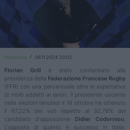
Top14
Premiership
Champions Cup
Challenge Cup
Redazione
06.11.2024 23:02
/
World Rugby
Florian Grill
è stato confermato alla
Rugby World Cup
presidenza della
Federazione Francese Rugby
Super Rugby
(FFR) con una percentuale oltre le aspettativa
di molti addetti ai lavori. Il presidente uscente
Rugby in TV
nelle elezioni tenutesi il 18 ottobre ha ottenuto
Mercato
il 67,22% dei voti rispetto al 32,78% del
candidato d'opposizione
Didier Codorniou
.
Serie A Elite
L'opposto di quanto è successo in Italia.