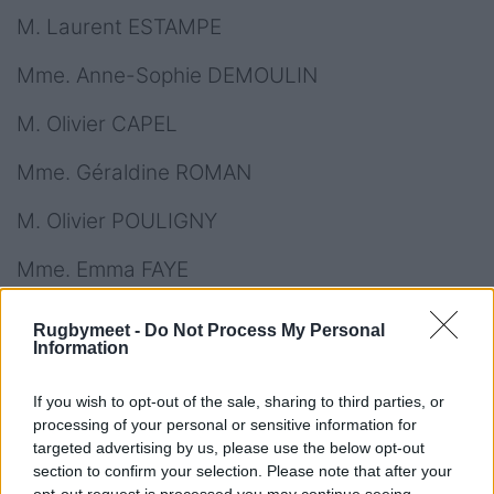
M. Laurent ESTAMPE
Mme. Anne-Sophie DEMOULIN
M. Olivier CAPEL
Mme. Géraldine ROMAN
M. Olivier POULIGNY
Mme. Emma FAYE
M. Jean-François CONTANT
Rugbymeet -
Do Not Process My Personal
Information
Mme. Isabelle HERRET
If you wish to opt-out of the sale, sharing to third parties, or
M. Renaud LEBERT
processing of your personal or sensitive information for
targeted advertising by us, please use the below opt-out
Mme. Fanny HORTA
section to confirm your selection. Please note that after your