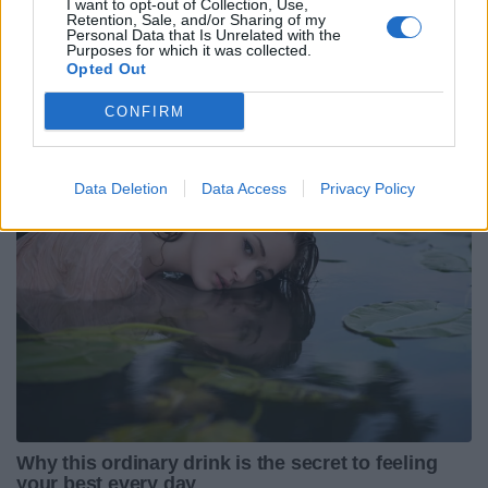
I want to opt-out of Collection, Use,
M. Michel PEBEYRE
Retention, Sale, and/or Sharing of my
Personal Data that Is Unrelated with the
Purposes for which it was collected.
Mme. Siham DENIS
Opted Out
M. Guilhem GUIRADO
CONFIRM
Data Deletion
Data Access
Privacy Policy