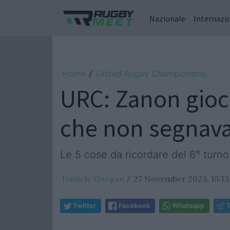
Nazionale
Internazi
Home
United Rugby Championship
/
URC: Zanon gioca
che non segnava
Le 5 cose da ricordare del 6° turno
Daniele Goegan
27 November 2023, 15:13
/
Twitter
Facebook
Whatsapp