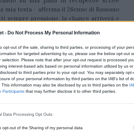
zando su una palla di recupero» scrive
a mia testa - afferma il 26enne di Bassano
ti sempre pressione, la chance arriverà e
t -
Do Not Process My Personal Information
Stadium di Dublino
per il derby vinto 21-16
to opt-out of the sale, sharing to third parties, or processing of your per
r. La "partita magica" dell'Urc, è definita.
formation for targeted advertising by us, please use the below opt-out s
ue squadre andare a tutto gas. Non è questo
r selection. Please note that after your opt-out request is processed y
eing interest-based ads based on personal information utilized by us or
 commenta Leo Cullen, coach dei vincitori,
disclosed to third parties prior to your opt-out. You may separately opt-
 vicini al nostro meglio, al livello che
losure of your personal information by third parties on the IAB’s list of
. This information may also be disclosed by us to third parties on the
IA
Participants
that may further disclose it to other third parties.
l Data Processing Opt Outs
o opt-out of the Sharing of my personal data.