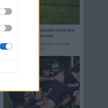
Rugby: Record di squadre ripescate
nei campionati nazionali
Si stimano oltre 20 squadre in meno
dalla stagione 2026/27