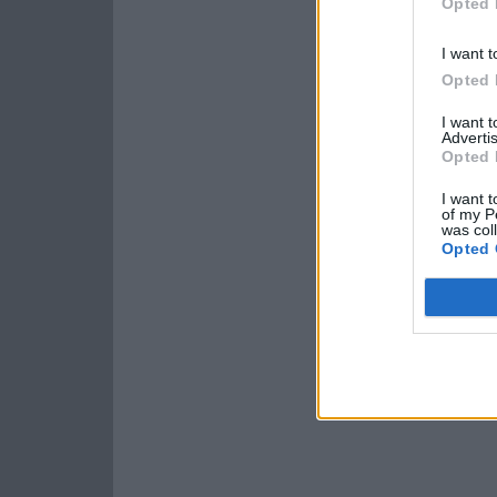
Opted 
I want t
Opted 
I want 
Advertis
Opted 
I want t
of my P
was col
Opted 