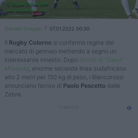
Top14
Premiership
Daniele Goegan
07.01.2022 00:30
/
Champions Cup
Il
Rugby Colorno
si conferma regina del
Challenge Cup
mercato di gennaio mettendo a segno un
interessante innesto. Dopo
l’arrivo di “Giant”
World Rugby
Mtyanda
, enorme seconda linea sudafricano
Rugby World Cup
alto 2 metri per 150 kg di peso, i Biancorossi
annunciano l’arrivo di
Paolo Pescetto
dalle
Super Rugby
Zebre.
Rugby in TV
Mercato
Serie A Elite