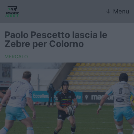
↓
Menu
Paolo Pescetto lascia le
Zebre per Colorno
Nazionale
MERCATO
Nazionali giovanili
Rugby Sevens
FIR
Internazionale
6 Nazioni
United Rugby Championship