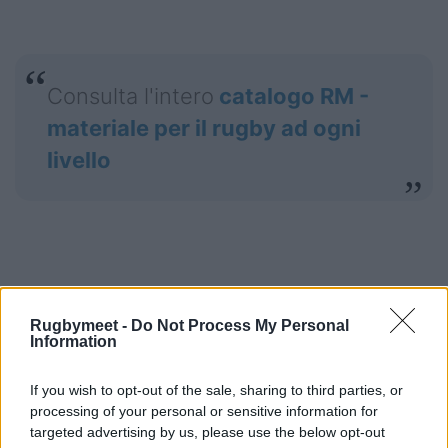
Consulta l'intero
catalogo RM -
materiale per il rugby ad ogni
livello
Rugbymeet -
Do Not Process My Personal
Information
Visita lo Shop online Rugbymeet
If you wish to opt-out of the sale, sharing to third parties, or
processing of your personal or sensitive information for
targeted advertising by us, please use the below opt-out