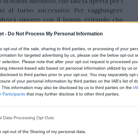
di bonus difensivo, che lascia aperta per i
arsi al turno successivo. Per raggiungere
 dovrà vincere con il bonus, evitando che
unti,
mentre i Cheetahs dovrebbero uscire
t -
Do Not Process My Personal Information
to opt-out of the sale, sharing to third parties, or processing of your per
formation for targeted advertising by us, please use the below opt-out s
r selection. Please note that after your opt-out request is processed y
rte a disposizione, le Zebre puntano su una
eing interest-based ads based on personal information utilized by us or
freschezza, in cui il capitano sarà Luca
disclosed to third parties prior to your opt-out. You may separately opt-
losure of your personal information by third parties on the IAB’s list of
. This information may also be disclosed by us to third parties on the
IA
Participants
that may further disclose it to other third parties.
l Data Processing Opt Outs
o opt-out of the Sharing of my personal data.