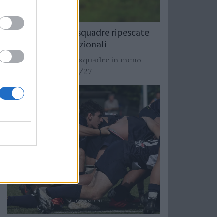
Rugby: Record di squadre ripescate
nei campionati nazionali
Si stimano oltre 20 squadre in meno
dalla stagione 2026/27