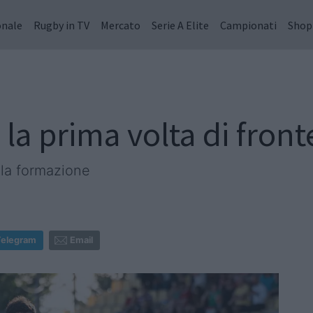
onale
Rugby in TV
Mercato
Serie A Elite
Campionati
Shop
la prima volta di front
 la formazione
Telegram
Email