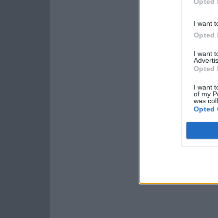
Opted 
I want t
Opted 
I want 
Advertis
Opted 
I want t
of my P
was col
Opted 