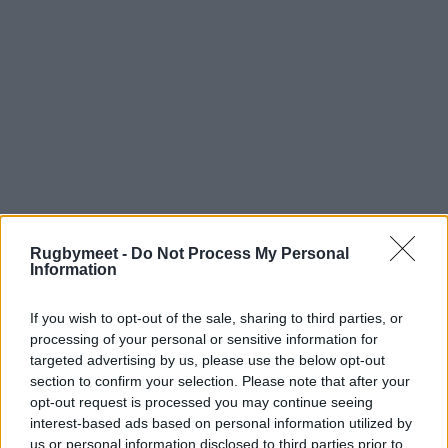
Rugbymeet -
Do Not Process My Personal
Information
If you wish to opt-out of the sale, sharing to third parties, or
processing of your personal or sensitive information for
targeted advertising by us, please use the below opt-out
section to confirm your selection. Please note that after your
opt-out request is processed you may continue seeing
interest-based ads based on personal information utilized by
La classifica dei club con più giocatori
us or personal information disclosed to third parties prior to