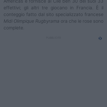
Americas e fornisce al Cile ben 30 dei suoi 33
Campionati
effettivi; gli altri tre giocano in Francia. È il
conteggio fatto dal sito specializzato francese
Serie A
Midi Olimpique Rugbyrama
ora che le rose sono
Serie B
complete.
Serie C
Femminile
Giovanili
Coppa Italia
Minirugby
Eventi
Top10