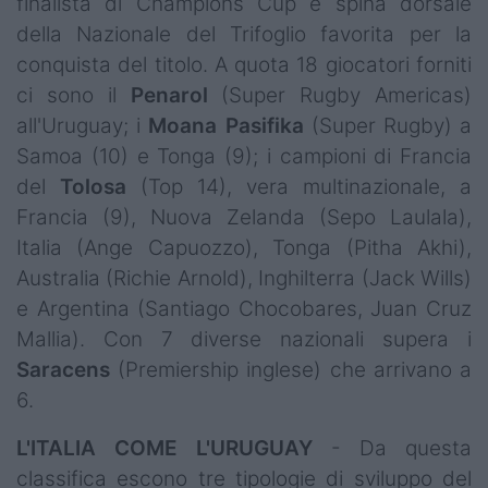
finalista di Champions Cup e spina dorsale
della Nazionale del Trifoglio favorita per la
conquista del titolo. A quota 18 giocatori forniti
ci sono il
Penarol
(Super Rugby Americas)
all'Uruguay; i
Moana
Pasifika
(Super Rugby) a
Samoa (10) e Tonga (9); i campioni di Francia
del
Tolosa
(Top 14), vera multinazionale, a
Francia (9), Nuova Zelanda (Sepo Laulala),
Italia (Ange Capuozzo), Tonga (Pitha Akhi),
Australia (Richie Arnold), Inghilterra (Jack Wills)
e Argentina (Santiago Chocobares, Juan Cruz
Mallia). Con 7 diverse nazionali supera i
Saracens
(Premiership inglese) che arrivano a
6.
L'ITALIA COME L'URUGUAY
- Da questa
classifica escono tre tipologie di sviluppo del