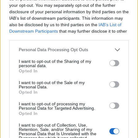
convocati al Mondiale di Rugby:
your opt-out. You may separately opt-out of the further
disclosure of your personal information by third parties on the
IAB’s list of downstream participants. This information may
Selknam
- Cile (30)
also be disclosed by us to third parties on the
IAB’s List of
Leinster
- Irlanda e Samoa (19)
Downstream Participants
that may further disclose it to other
Moana
Pasifika
- Samoa e Tonga (19)
third parties.
Benetton
- Italia, Argentina e Tonga (19)
Personal Data Processing Opt Outs
Penarol
- Uruguay (18)
I want to opt-out of the Sharing of my
Tolosa
- Francia, Nuova Zelanda, Italia,
personal data.
Australia, Tonga, Inghilterra e Argentina
Opted In
(17)
I want to opt-out of the Sale of my
Personal Data.
Opted In
I want to opt-out of processing my
Personal Data for Targeted Advertising.
Opted In
I want to opt-out of Collection, Use,
Retention, Sale, and/or Sharing of my
Personal Data that Is Unrelated with the
Purposes for which it was collected.