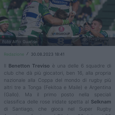
Top14
Premiership
Champions Cup
Challenge Cup
Foto Alfio Guarise
World Rugby
Redazione
30.08.2023 18:41
/
Rugby World Cup
Il
Benetton Treviso
è una delle 6 squadre di
club che dà più giocatori, ben 16, alla propria
Super Rugby
nazionale alla Coppa del mondo di rugby più
Rugby in TV
altri tre a Tonga (Fekitoa e Maile) e Argentina
(Gallo
)
. Ma il primo posto nella speciali
Mercato
classifica delle rose iridate spetta al
Selknam
Serie A Elite
di Santiago, che gioca nel Super Rugby