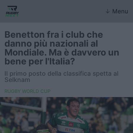
↓
Menu
Benetton fra i club che
danno più nazionali al
Nazionale
Mondiale. Ma è davvero un
bene per l'Italia?
Nazionali giovanili
Il primo posto della classifica spetta al
Rugby Sevens
Selknam
FIR
RUGBY WORLD CUP
Internazionale
6 Nazioni
United Rugby Championship