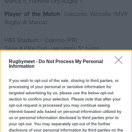
Marca 5; Fiamme Oro Rugby 1
Player of the Match
: Giacomo Vanzella (MVR
Rugby di Marca)
HBS Stadium – Colorno (PR)
Serie A Elite Cup – recupero 5° turno
HBS Colorno - Rangers
Rugbymeet -
Do Not Process My Personal
Information
Vicenza 64-14 (47-14)
If you wish to opt-out of the sale, sharing to third parties, or
Tabellino
: 1’ meta Corona tr. Cantoni (7-0), 3’
processing of your personal or sensitive information for
targeted advertising by us, please use the below opt-out
meta Cachan tr. Cantoni (14-0), 7’ meta
section to confirm your selection. Please note that after your
Lazzarotto tr. O’Leary (14-7), 11’ meta Abanga
opt-out request is processed you may continue seeing
tr. Cantoni (21-7), 15’ meta Corona tr. Cantoni
interest-based ads based on personal information utilized by
us or personal information disclosed to third parties prior to
(28-7), 18’ meta Manfrini tr. Cantoni (35-7), 28’
your opt-out. You may separately opt-out of the further
meta Sanchez tr. O’Leary (35-14), 55’ meta
disclosure of your personal information by third parties on the