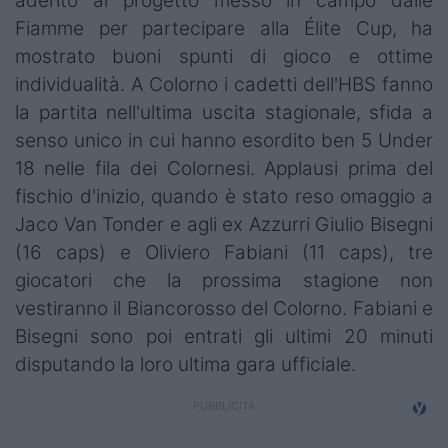
aderito al progetto messo in campo dalle
Campionati
Fiamme per partecipare alla Élite Cup, ha
mostrato buoni spunti di gioco e ottime
Serie A
individualità. A Colorno i cadetti dell'HBS fanno
Serie B
la partita nell'ultima uscita stagionale, sfida a
senso unico in cui hanno esordito ben 5 Under
Serie C
18 nelle fila dei Colornesi. Applausi prima del
Femminile
fischio d'inizio, quando è stato reso omaggio a
Jaco Van Tonder e agli ex Azzurri Giulio Bisegni
Giovanili
(16 caps) e Oliviero Fabiani (11 caps), tre
giocatori che la prossima stagione non
Coppa Italia
vestiranno il Biancorosso del Colorno. Fabiani e
Minirugby
Bisegni sono poi entrati gli ultimi 20 minuti
disputando la loro ultima gara ufficiale.
Eventi
Top10