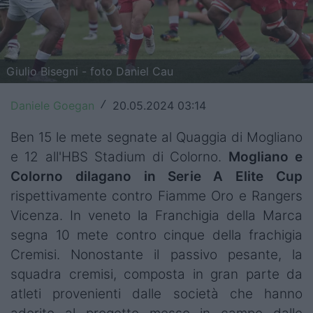
Top14
Premiership
Giulio Bisegni - foto Daniel Cau
Champions Cup
Daniele Goegan
20.05.2024 03:14
/
Challenge Cup
Ben 15 le mete segnate al Quaggia di Mogliano
World Rugby
e 12 all'HBS Stadium di Colorno.
Mogliano e
Rugby World Cup
Colorno dilagano in Serie A Elite Cup
rispettivamente contro Fiamme Oro e Rangers
Super Rugby
Vicenza. In veneto la Franchigia della Marca
Rugby in TV
segna 10 mete contro cinque della frachigia
Cremisi. Nonostante il passivo pesante, la
Mercato
squadra cremisi, composta in gran parte da
atleti provenienti dalle società che hanno
Serie A Elite