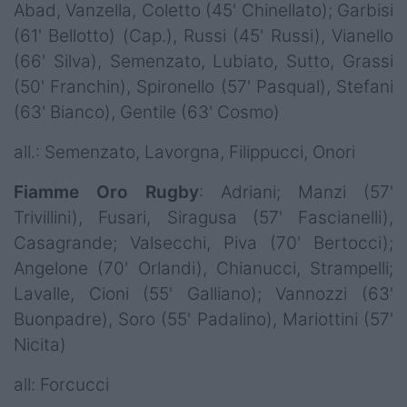
Abad, Vanzella, Coletto (45' Chinellato); Garbisi
(61' Bellotto) (Cap.), Russi (45' Russi), Vianello
(66' Silva), Semenzato, Lubiato, Sutto, Grassi
(50' Franchin), Spironello (57' Pasqual), Stefani
(63' Bianco), Gentile (63' Cosmo)
all.: Semenzato, Lavorgna, Filippucci, Onori
Fiamme Oro Rugby
: Adriani; Manzi (57'
Trivillini), Fusari, Siragusa (57' Fascianelli),
Casagrande; Valsecchi, Piva (70' Bertocci);
Angelone (70' Orlandi), Chianucci, Strampelli;
Lavalle, Cioni (55' Galliano); Vannozzi (63'
Buonpadre), Soro (55' Padalino), Mariottini (57'
Nicita)
all: Forcucci