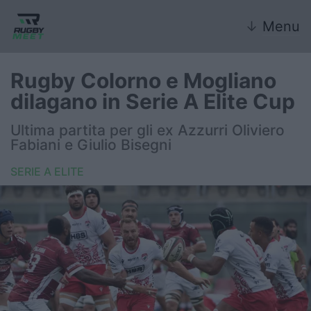
↓
Menu
Rugby Colorno e Mogliano
dilagano in Serie A Elite Cup
Nazionale
Ultima partita per gli ex Azzurri Oliviero
Fabiani e Giulio Bisegni
Nazionali giovanili
SERIE A ELITE
Rugby Sevens
FIR
Internazionale
6 Nazioni
United Rugby Championship