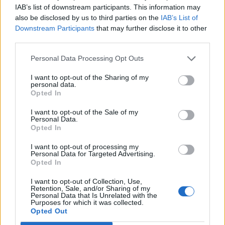
Manfrini tr. Cantoni (42-14), 37’ meta Artusio
IAB’s list of downstream participants. This information may
also be disclosed by us to third parties on the
IAB’s List of
(47-14), 43’ meta Calosso (52-14), 51’ meta
Downstream Participants
that may further disclose it to other
Corona tr. Cantoni (57-14), 72’ meta Ostoni tr.
third parties.
Cantoni (64-14).
Personal Data Processing Opt Outs
HBS Colorno
:
Corona (60’ Bisegni), Di
I want to opt-out of the Sharing of my
Giammarco, Abanga (48’ Pavese), Manfrini,
personal data.
Opted In
Calosso, Cantoni, Artusio (60’ Bertoli), Mey
(60’ Fabiani), Cachan (50’ Ghilardi), Gavioli,
I want to opt-out of the Sale of my
Personal Data.
Roldan, Mordacci (47’ Ostoni), Bettinelli (64’
Opted In
Morelli), Nisica ©, Filice (60’ Lovotti).
I want to opt-out of processing my
Personal Data for Targeted Advertising.
Allenatore
: Edward Thrower
Opted In
I want to opt-out of Collection, Use,
Rangers Vicenza
: Ruzza, Bisaglia, Sanchez,
Retention, Sale, and/or Sharing of my
Personal Data that Is Unrelated with the
Meneguzzo (62’ Grassani), Lisciani ©, O’Leary,
Purposes for which it was collected.
Opted Out
Prati, Bortolan (51’ Pedon), Ghiraldelli,