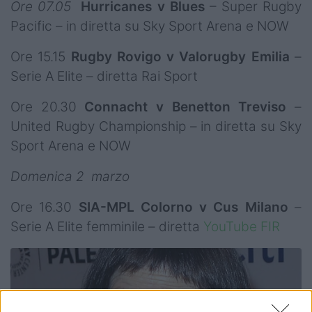
Ore 07.05
Hurricanes v Blues
– Super Rugby
Pacific –
in diretta su Sky Sport Arena e NOW
Ore 15.15
Rugby Rovigo v Valorugby Emilia
–
Serie A Elite – diretta Rai Sport
Ore 20.30
Connacht v Benetton Treviso
–
United Rugby Championship –
in diretta su Sky
Sport Arena e NOW
Domenica 2 marzo
Ore 16.30
SIA-MPL Colorno v Cus Milano
–
Serie A Elite femminile – diretta
YouTube FIR