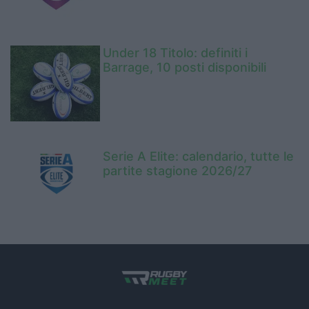
Under 18 Titolo: definiti i
Barrage, 10 posti disponibili
Serie A Elite: calendario, tutte le
partite stagione 2026/27