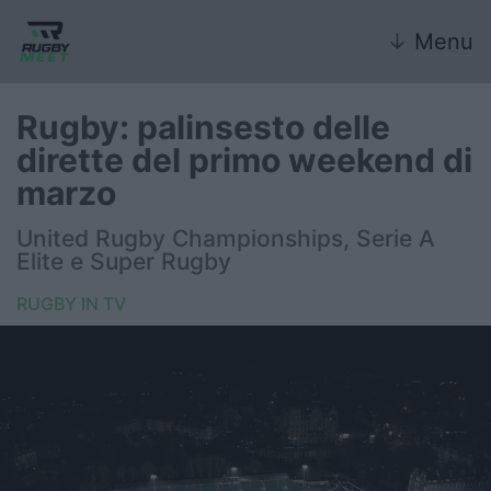
↓
Menu
Rugby: palinsesto delle
dirette del primo weekend di
Nazionale
marzo
Nazionali giovanili
United Rugby Championships, Serie A
Elite e Super Rugby
Rugby Sevens
RUGBY IN TV
FIR
Internazionale
6 Nazioni
United Rugby Championship