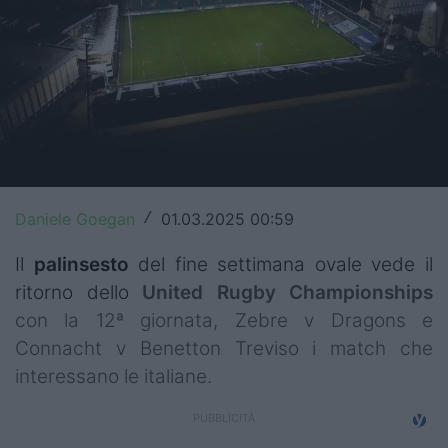
Top14
Premiership
Champions Cup
Challenge Cup
World Rugby
Daniele Goegan
01.03.2025 00:59
/
Rugby World Cup
Il
palinsesto
del fine settimana ovale vede il
Super Rugby
ritorno dello
United Rugby Championships
con la 12ª giornata, Zebre v Dragons e
Rugby in TV
Connacht v Benetton Treviso i match che
interessano le italiane.
Mercato
Serie A Elite