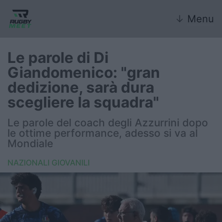
↓
Menu
Le parole di Di
Giandomenico: "gran
Nazionale
dedizione, sarà dura
scegliere la squadra"
Nazionali giovanili
Le parole del coach degli Azzurrini dopo
Rugby Sevens
le ottime performance, adesso si va al
Mondiale
FIR
NAZIONALI GIOVANILI
Internazionale
6 Nazioni
United Rugby Championship