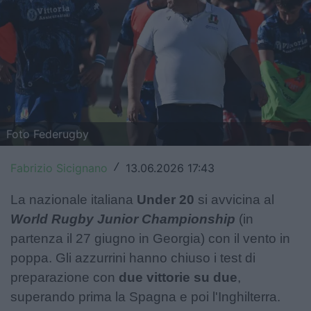
Top14
Premiership
Champions Cup
Challenge Cup
Foto Federugby
World Rugby
Fabrizio Sicignano
13.06.2026 17:43
/
Rugby World Cup
La nazionale italiana
Under 20
si avvicina al
Super Rugby
World Rugby Junior Championship
(in
Rugby in TV
partenza il 27 giugno in Georgia) con il vento in
poppa. Gli azzurrini hanno chiuso i test di
Mercato
preparazione con
due vittorie su due
,
Serie A Elite
superando prima la Spagna e poi l'Inghilterra.