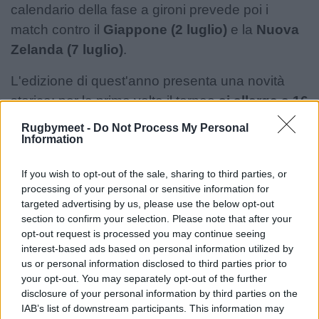
calendario della fase a gironi prevede poi i
match contro il
Giappone (2 luglio)
e la
Nuova
Zelanda (7 luglio)
.
L'edizione di quest'anno presenta una novità
storica: per la prima volta il torneo
si allarga a 16
squadre
. La seconda fase, determinata dai
Rugbymeet -
Do Not Process My Personal
Information
piazzamenti dei gironi, decreterà attraverso i
playoff la classifica finale completa, assegnando
If you wish to opt-out of the sale, sharing to third parties, or
ogni singola posizione dalla prima alla
processing of your personal or sensitive information for
sedicesima.
targeted advertising by us, please use the below opt-out
section to confirm your selection. Please note that after your
opt-out request is processed you may continue seeing
interest-based ads based on personal information utilized by
us or personal information disclosed to third parties prior to
your opt-out. You may separately opt-out of the further
disclosure of your personal information by third parties on the
IAB’s list of downstream participants. This information may