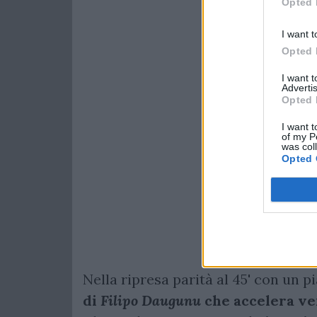
Opted 
I want t
Opted 
I want 
Advertis
Opted 
I want t
of my P
was col
Opted 
Nella ripresa parità al 45' con un 
di
Filipo Daugunu
che accelera ve