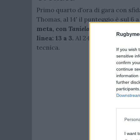
Primo quarto d'ora di gara con sfid
Thomas, al 14' il punteggio è sul 6 a
meta, con
Taniela Tupou
che va con
Rugbymee
linea: 13 a 3.
Al 24' il Galles acco
tecnica.
If you wish 
sensitive in
confirm you
continue se
information 
further disc
participants
Downstream 
Persona
I want t