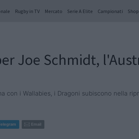
onale
Rugby in TV
Mercato
Serie A Elite
Campionati
Shop
r Joe Schmidt, l'Austra
a con i Wallabies, i Dragoni subiscono nella rip
Telegram
Email