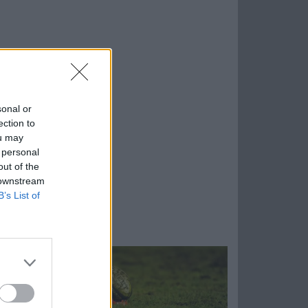
sonal or
ection to
ou may
 personal
out of the
 downstream
B’s List of