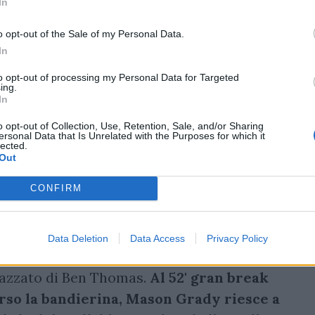
In
o opt-out of the Sale of my Personal Data.
In
to opt-out of processing my Personal Data for Targeted
ing.
In
o opt-out of Collection, Use, Retention, Sale, and/or Sharing
ersonal Data that Is Unrelated with the Purposes for which it
lected.
Out
CONFIRM
Data Deletion
Data Access
Privacy Policy
piazzato di Ben Thomas.
Al 52' gran break
rso la bandierina, Mason Grady riesce a