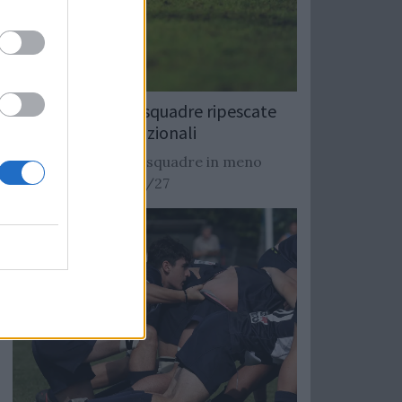
Rugby: Record di squadre ripescate
nei campionati nazionali
Si stimano oltre 20 squadre in meno
dalla stagione 2026/27