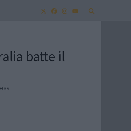
lia batte il
resa