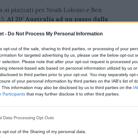
a ai piazzati per Noah Lolesio e Ben
 3.
Al 20' Australia ad un passo dalla
 un raccogli e vai e schiaccia oltre la
t -
Do Not Process My Personal Information
rcia le distanze mettendo a segno una meta
to opt-out of the sale, sharing to third parties, or processing of your per
formation for targeted advertising by us, please use the below opt-out s
r selection. Please note that after your opt-out request is processed y
eing interest-based ads based on personal information utilized by us or
disclosed to third parties prior to your opt-out. You may separately opt-
losure of your personal information by third parties on the IAB’s list of
. This information may also be disclosed by us to third parties on the
IA
Participants
that may further disclose it to other third parties.
l Data Processing Opt Outs
o opt-out of the Sharing of my personal data.