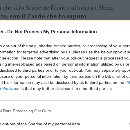
che allo Stade de France affronta i Bleus.
to, con il Cardo che ha saputo
 negli ultimi anni (dal 2018 sono ben
t -
Do Not Process My Personal Information
to match disputati).
to opt-out of the sale, sharing to third parties, or processing of your per
formation for targeted advertising by us, please use the below opt-out s
r selection. Please note that after your opt-out request is processed y
eing interest-based ads based on personal information utilized by us or
disclosed to third parties prior to your opt-out. You may separately opt-
losure of your personal information by third parties on the IAB’s list of
. This information may also be disclosed by us to third parties on the
IA
Participants
that may further disclose it to other third parties.
l Data Processing Opt Outs
o opt-out of the Sharing of my personal data.