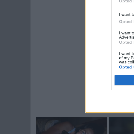
Opted 
I want t
Opted 
I want 
Advertis
Opted 
I want t
of my P
was col
Opted 