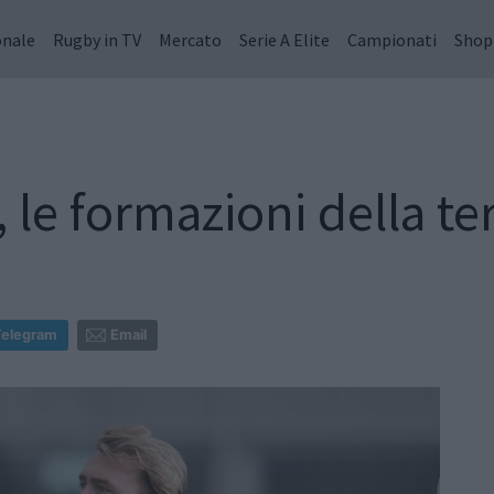
onale
Rugby in TV
Mercato
Serie A Elite
Campionati
Shop
 le formazioni della te
Telegram
Email