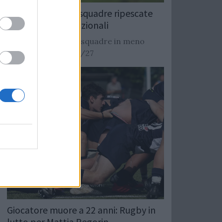
Rugby: Record di squadre ripescate
nei campionati nazionali
Si stimano oltre 20 squadre in meno
dalla stagione 2026/27
Giocatore muore a 22 anni: Rugby in
lutto per Mattia Pegorin