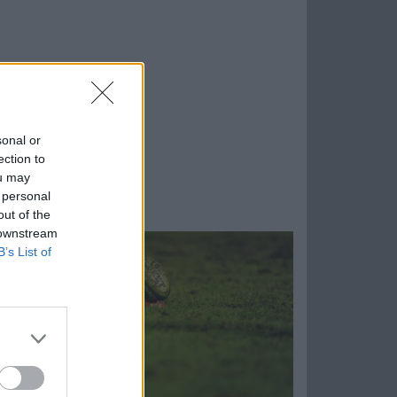
sonal or
ection to
ou may
 personal
out of the
 downstream
B’s List of