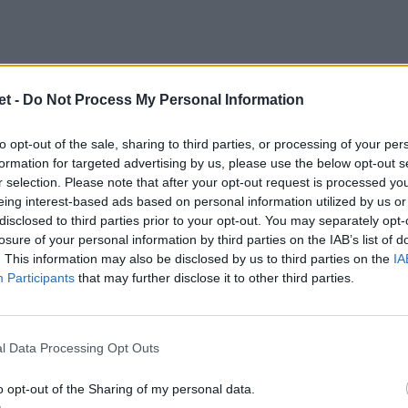
l 15-16-17 novembre:
t -
Do Not Process My Personal Information
to opt-out of the sale, sharing to third parties, or processing of your per
formation for targeted advertising by us, please use the below opt-out s
umn Nations Series – diretta TV Sky Sport
r selection. Please note that after your opt-out request is processed y
eing interest-based ads based on personal information utilized by us or
disclosed to third parties prior to your opt-out. You may separately opt-
losure of your personal information by third parties on the IAB’s list of
. This information may also be disclosed by us to third parties on the
IA
Participants
that may further disclose it to other third parties.
y-Petrarca Rugby
– Serie A Elite – diretta
l Data Processing Opt Outs
o opt-out of the Sharing of my personal data.