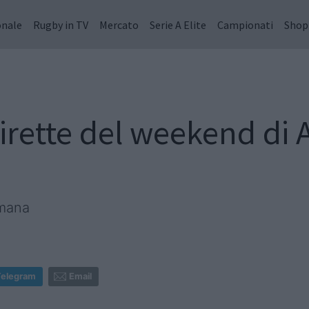
onale
Rugby in TV
Mercato
Serie A Elite
Campionati
Shop
dirette del weekend d
imana
Telegram
Email