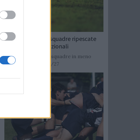
Rugby: Record di squadre ripescate
nei campionati nazionali
Si stimano oltre 20 squadre in meno
dalla stagione 2026/27