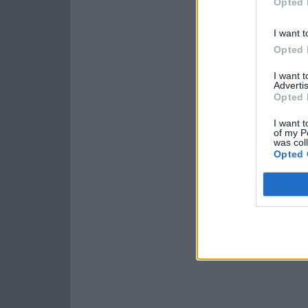
Opted 
I want t
Opted 
I want 
Advertis
Opted 
I want t
of my P
was col
Opted 