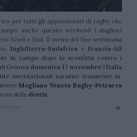
es per tutti gli appassionati di rugby che
 campo anche questo weekend i migliori
fero Nord e Sud. Il menu del fine settimana
evo,
Inghilterra-Sudafrica
e
Francia-All
e in campo dopo la sconfitta contro i
s di Genova
domenica 17
novembre
l’
Italia
rtite internazionali saranno trasmesse in
 invece
Mogliano Veneto Rugby-Petrarca
sesto delle
dirette
.