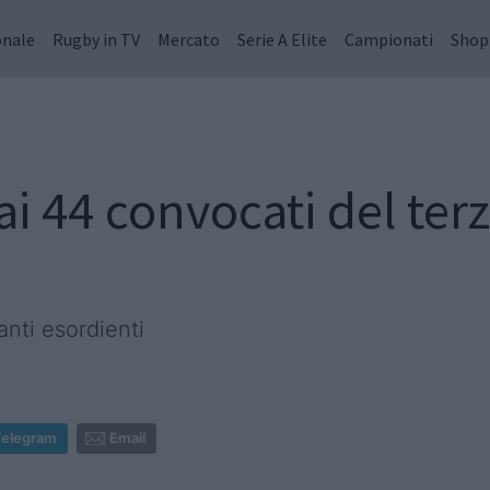
onale
Rugby in TV
Mercato
Serie A Elite
Campionati
Shop
 ai 44 convocati del te
tanti esordienti
Telegram
Email