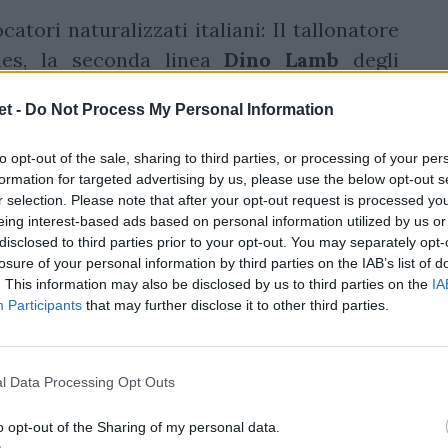
atori naturalizzati italiani: Il tallonatore
es, la seconda linea
Dino Lamb
degli
Martin Page-Relo
, l’ala del Lione
Monty
t -
Do Not Process My Personal Information
isto Benetton
Paolo Odogwu
. La giovane
le è
Lorenzo Pani
, trequarti in forza alle
to opt-out of the sale, sharing to third parties, or processing of your per
a con la Nazionale Maggiore Maschile.
formation for targeted advertising by us, please use the below opt-out s
r selection. Please note that after your opt-out request is processed y
eing interest-based ads based on personal information utilized by us or
disclosed to third parties prior to your opt-out. You may separately opt-
losure of your personal information by third parties on the IAB’s list of
. This information may also be disclosed by us to third parties on the
IA
Participants
that may further disclose it to other third parties.
l Data Processing Opt Outs
o opt-out of the Sharing of my personal data.