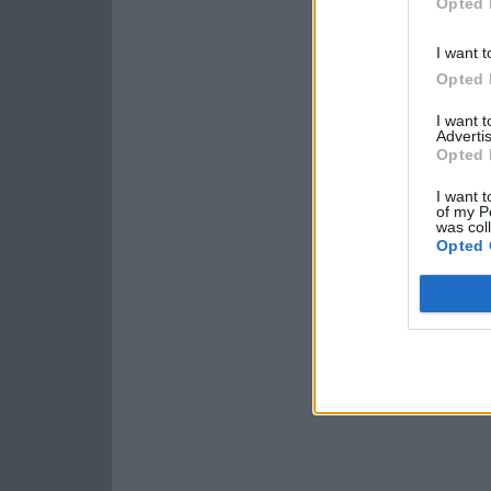
Opted 
I want t
Opted 
I want 
Advertis
Opted 
I want t
of my P
was col
Opted 