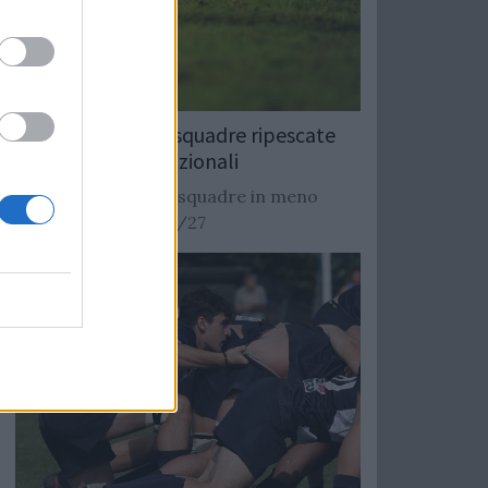
Rugby: Record di squadre ripescate
nei campionati nazionali
Si stimano oltre 20 squadre in meno
dalla stagione 2026/27