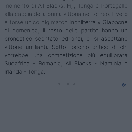
momento di All Blacks, Fiji, Tonga e Portogallo
Campionati
alla caccia della prima vittoria nel torneo. Il vero
Serie A
e forse unico big match
Inghilterra v Giappone
di domenica, il resto delle partite hanno un
Serie B
pronostico scontato ed anzi, ci si aspettano
Serie C
vittorie umilianti. Sotto l'occhio critico di chi
vorrebbe una competizione più equilibrata
Femminile
Sudafrica - Romania, All Blacks - Namibia e
Giovanili
Irlanda - Tonga.
Coppa Italia
Minirugby
Eventi
Top10