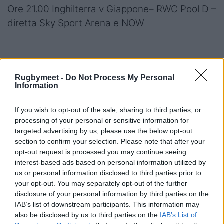
Ore 21.00 Inghilterra v Giappone– RWC Pool D –
diretta Sky Sport Arena e NOW
>
Rugby World Cup 2023: squadre, gironi,
Rugbymeet -
Do Not Process My Personal
orari e stadi del Mondiale di Rugby
<
Information
If you wish to opt-out of the sale, sharing to third parties, or
processing of your personal or sensitive information for
targeted advertising by us, please use the below opt-out
section to confirm your selection. Please note that after your
opt-out request is processed you may continue seeing
interest-based ads based on personal information utilized by
us or personal information disclosed to third parties prior to
your opt-out. You may separately opt-out of the further
disclosure of your personal information by third parties on the
IAB’s list of downstream participants. This information may
also be disclosed by us to third parties on the
IAB’s List of