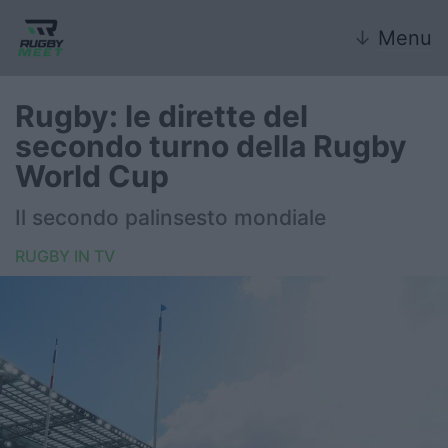
↓
Menu
Rugby: le dirette del
secondo turno della Rugby
Nazionale
World Cup
Nazionali giovanili
Il secondo palinsesto mondiale
Rugby Sevens
RUGBY IN TV
FIR
Internazionale
6 Nazioni
United Rugby Championship