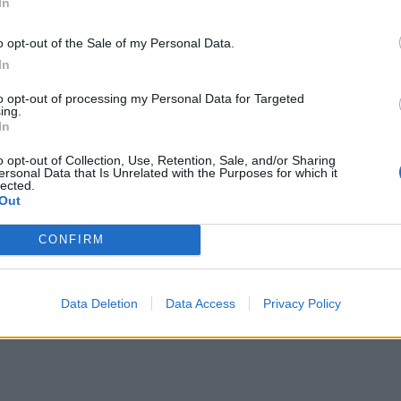
In
- scriveva sempre l'articolo di
Tiscali/Ansa
o opt-out of the Sale of my Personal Data.
a i motti popolari e regala, oltre che sogni
In
ranitiche a chi lo gestisce da presidente
to opt-out of processing my Personal Data for Targeted
to) ricambio al vertice delle federazioni
ing.
In
ali. Fotografando un dato di fatto, non
o opt-out of Collection, Use, Retention, Sale, and/or Sharing
te".
Un'affermazione purtroppo vera.
ersonal Data that Is Unrelated with the Purposes for which it
lected.
istema sportivo italiano.
Ma come a ogni
Out
ta dal
rugby
, oltre che dal baseball.
CONFIRM
Data Deletion
Data Access
Privacy Policy