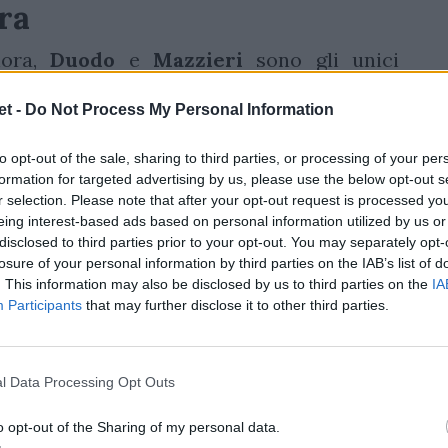
ra
inora,
Duodo
e
Mazzieri
sono gli unici
battuto il candidato
presidente
in carica:
t -
Do Not Process My Personal Information
iguarda il rugby e Andrea Marcon per
otizia è stata riportata da
Tiscali Sport
,
to opt-out of the sale, sharing to third parties, or processing of your per
giorno prima del rinnovo elettorale della
formation for targeted advertising by us, please use the below opt-out s
r selection. Please note that after your opt-out request is processed y
urfing, sci nautico e wakeboard (Fissw).
"Su
eing interest-based ads based on personal information utilized by us or
nnio olimpico tenutesi finora - era scritto
disclosed to third parties prior to your opt-out. You may separately opt-
losure of your personal information by third parties on the IAB’s list of
ha vinto 16 volte, in due occasioni non si era
. This information may also be disclosed by us to third parties on the
IA
a pallamano) era commissariata»
. Noi di
Participants
that may further disclose it to other third parties.
 la statistica, visto che lo sci nautico ha
 Claudio Ponzani (candidato unico), mentre
l Data Processing Opt Outs
o opt-out of the Sharing of my personal data.