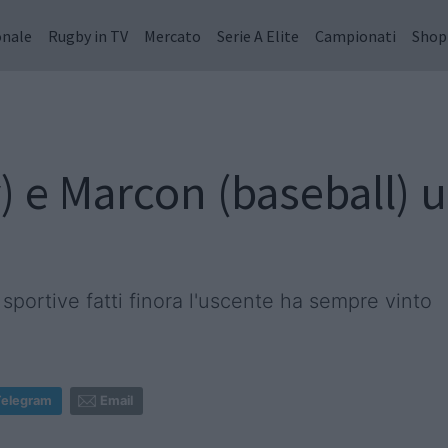
onale
Rugby in TV
Mercato
Serie A Elite
Campionati
Shop
) e Marcon (baseball) u
i sportive fatti finora l'uscente ha sempre vinto
Telegram
Email