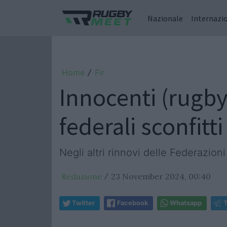
Nazionale
Internazi
Home
Fir
/
Innocenti (rugby
federali sconfitti
Negli altri rinnovi delle Federazion
Redazione
23 November 2024, 00:40
/
Twitter
Facebook
Whatsapp