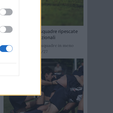
Rugby: Record di squadre ripescate
nei campionati nazionali
Si stimano oltre 20 squadre in meno
dalla stagione 2026/27