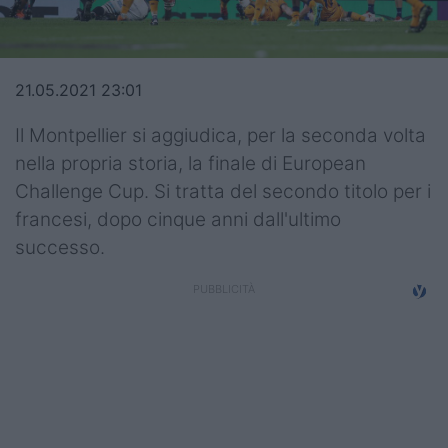
Top14
Premiership
21.05.2021 23:01
Champions Cup
Il Montpellier si aggiudica, per la seconda volta
Challenge Cup
nella propria storia, la finale di European
Challenge Cup. Si tratta del secondo titolo per i
World Rugby
francesi, dopo cinque anni dall'ultimo
Rugby World Cup
successo.
Super Rugby
Rugby in TV
Mercato
Serie A Elite