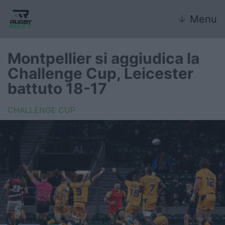
↓
Menu
Montpellier si aggiudica la
Challenge Cup, Leicester
Nazionale
battuto 18-17
Nazionali giovanili
CHALLENGE CUP
Rugby Sevens
FIR
Internazionale
6 Nazioni
United Rugby Championship