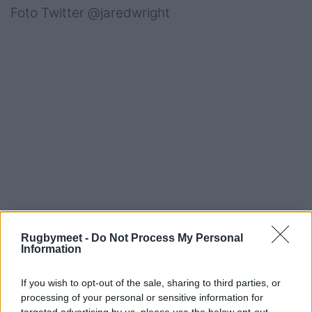
Foto Twitter @jaredwright
Consulta l'intero
catalogo RM -
Rugbymeet -
Do Not Process My Personal
Information
materiale per il rugby ad ogni
livello
If you wish to opt-out of the sale, sharing to third parties, or
processing of your personal or sensitive information for