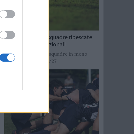
Rugby: Record di squadre ripescate
nei campionati nazionali
Si stimano oltre 20 squadre in meno
dalla stagione 2026/27