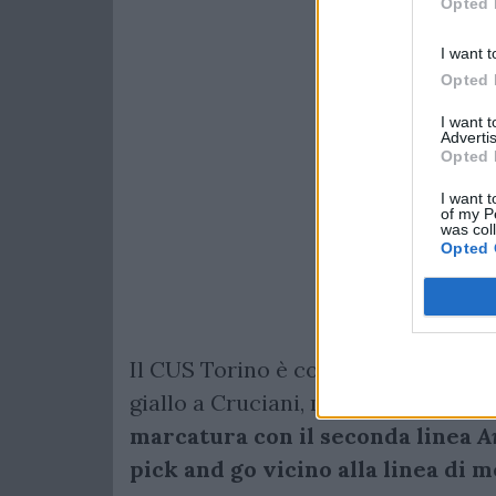
Opted 
I want t
Opted 
I want 
Advertis
Opted 
I want t
of my P
was col
Opted 
Il CUS Torino è costretto a giocare 
giallo a Cruciani, ma tiene botta e 
marcatura con il seconda linea
A
pick and go vicino alla linea di m