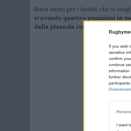
Buon inizio per i laziali, che si st
trovando quattro punizioni in m
dalla piazzola con Donato.
Rugbymee
If you wish 
sensitive in
confirm you
continue se
information 
further disc
participants
Downstream 
Persona
I want t