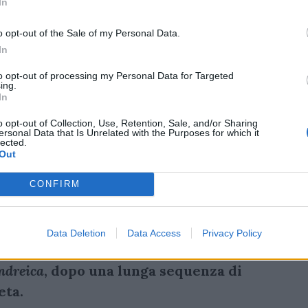
In
o opt-out of the Sale of my Personal Data.
In
to opt-out of processing my Personal Data for Targeted
ing.
In
o opt-out of Collection, Use, Retention, Sale, and/or Sharing
ersonal Data that Is Unrelated with the Purposes for which it
lected.
Out
CONFIRM
in quattordici per dieci minuti dopo il
Data Deletion
Data Access
Privacy Policy
sul finire di primo
tempo trova la
ndreica
, dopo una lunga sequenza di
eta.