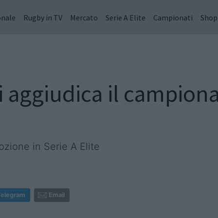
onale
Rugby in TV
Mercato
Serie A Elite
Campionati
Shop
i aggiudica il campiona
zione in Serie A Elite
Telegram
Email