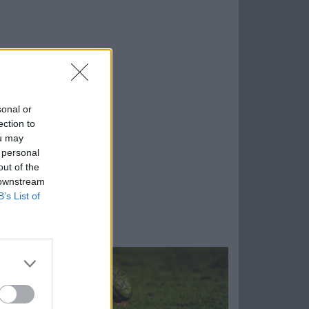
sonal or
ection to
ou may
 personal
out of the
 downstream
B’s List of