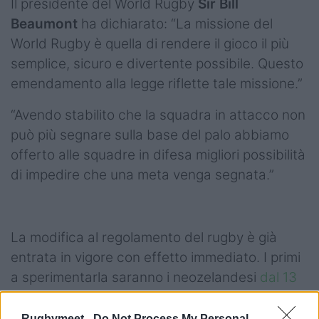
Il presidente del World Rugby
Sir Bill
Beaumont
ha dichiarato: “La missione del
World Rugby è quella di rendere il gioco il più
semplice, sicuro e divertente possibile. Questo
emendamento alla legge riflette tale missione.”
“Avendo stabilito che la squadra in attacco non
può più segnare sulla base del palo abbiamo
offerto alle squadre in difesa migliori possibilità
di impedire che una meta venga segnata.”
La modifica al regolamento del rugby è già
entrata in vigore con effetto immediato. I primi
a sperimentarla saranno i neozelandesi
dal 13
giugno nel campionato Super Rugby Aotearoa
.
Rugbymeet -
Do Not Process My Personal