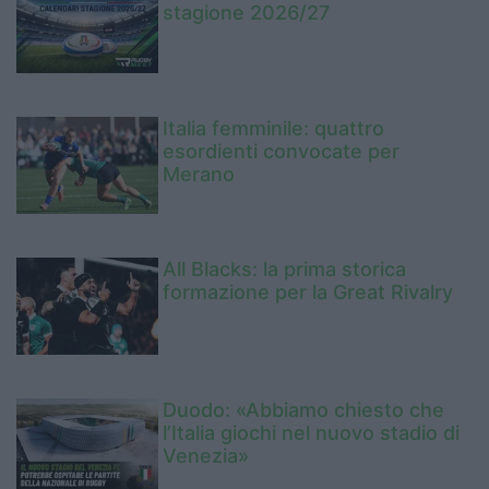
stagione 2026/27
Italia femminile: quattro
esordienti convocate per
Merano
All Blacks: la prima storica
formazione per la Great Rivalry
Duodo: «Abbiamo chiesto che
l’Italia giochi nel nuovo stadio di
Venezia»