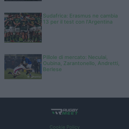
Sudafrica: Erasmus ne cambia
13 per il test con l'Argentina
Pillole di mercato: Neculai,
Oubina, Zarantonello, Andretti,
Berlese
Cookie Policy