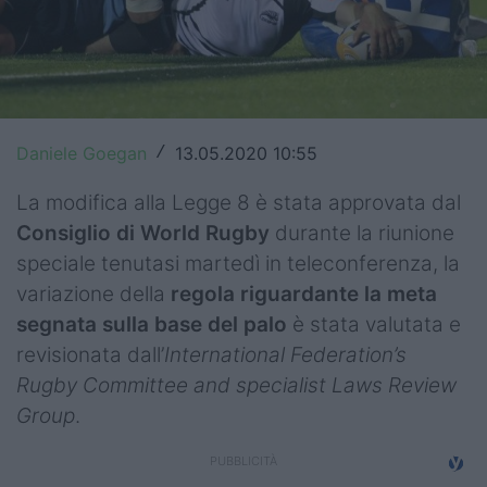
Top14
Premiership
Champions Cup
Daniele Goegan
13.05.2020 10:55
/
Challenge Cup
La modifica alla Legge 8 è stata approvata dal
World Rugby
Consiglio di World Rugby
durante la riunione
speciale tenutasi martedì in teleconferenza, la
Rugby World Cup
variazione della
regola riguardante la meta
Super Rugby
segnata sulla base del palo
è stata valutata e
revisionata dall’
International Federation’s
Rugby in TV
Rugby Committee and specialist Laws Review
Mercato
Group
.
Serie A Elite