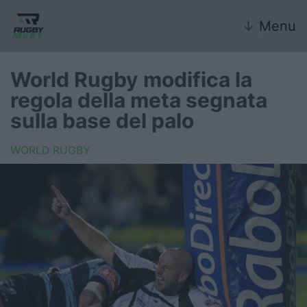
↓
Menu
World Rugby modifica la
regola della meta segnata
Nazionale
sulla base del palo
Nazionali giovanili
WORLD RUGBY
Rugby Sevens
FIR
Internazionale
6 Nazioni
United Rugby Championship