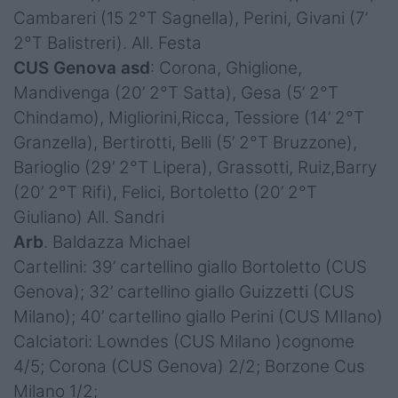
Cambareri (15 2°T Sagnella), Perini, Givani (7’
2°T Balistreri). All. Festa
CUS Genova asd
: Corona, Ghiglione,
Mandivenga (20’ 2°T Satta), Gesa (5’ 2°T
Chindamo), Migliorini,Ricca, Tessiore (14’ 2°T
Granzella), Bertirotti, Belli (5’ 2°T Bruzzone),
Barioglio (29’ 2°T Lipera), Grassotti, Ruiz,Barry
(20’ 2°T Rifi), Felici, Bortoletto (20’ 2°T
Giuliano) All. Sandri
Arb
. Baldazza Michael
Cartellini: 39’ cartellino giallo Bortoletto (CUS
Genova); 32’ cartellino giallo Guizzetti (CUS
Milano); 40’ cartellino giallo Perini (CUS MIlano)
Calciatori: Lowndes (CUS Milano )cognome
4/5; Corona (CUS Genova) 2/2; Borzone Cus
Milano 1/2;