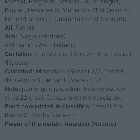
Mosca), Berghenti, Serafini (20’ st Alagna),
Pagliari, Devodier ©, Muciaccia (1’ st Quiroga),
Ferro (4’ st Bolsi), Quaranta (27’ st Concari).
All
. Ferrarini
Arb:
Negro (Modena)
AA1 Biagioni AA2 Balducci
Cartellini:
7’ st Metaliaj (Recco), 12’ st Pagliari
(Noceto)
Calciatori:
M
auriziano (Recco) 2/2, Taddei
(Noceto) 5/6, Bernardi (Noceto) 1/1
Note:
pomeriggio parzialmente nuvoloso con
circa 22 gradi. Campo in ottime condizioni.
Punti conquistati in classifica
: Tossini Pro
Recco 0 ; Rugby Noceto 5
Player of the match:
Amadasi (Noceto)