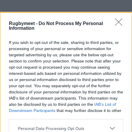
Rugbymeet -
Do Not Process My Personal
Information
SERIE A – II GIORNATA – 8/9 OTTOBRE 2022
If you wish to opt-out of the sale, sharing to third parties, or
Girone 1
processing of your personal or sensitive information for
targeted advertising by us, please use the below opt-out
Biella, “Stadio del Rugby” – domenica 9
section to confirm your selection. Please note that after your
ottobre 2022 ore 15.30
opt-out request is processed you may continue seeing
interest-based ads based on personal information utilized by
Campionato di Serie A, II Giornata
us or personal information disclosed to third parties prior to
Biella Rugby v Rugby Parabiago 8-31 (3-20)
your opt-out. You may separately opt-out of the further
Marcatori
:
p.t.
6’ cp. Silva (0-3); 12’ cp. Silva
disclosure of your personal information by third parties on the
IAB’s list of downstream participants. This information may
(0-6); 16’ cp. Susperregui (3-6); 27’ m. Silva tr.
also be disclosed by us to third parties on the
IAB’s List of
Silva (3-13); 31’ m. Galvani tr. Silva (3-20)
s.t.
:
Downstream Participants
that may further disclose it to other
50’ cp. Silva (3-23); 60’ cp. Silva (3-26); 75’ m.
third parties.
Ramaboea n.t. (8-26); 39’ m. Cornejo n.t. (8-
Personal Data Processing Opt Outs