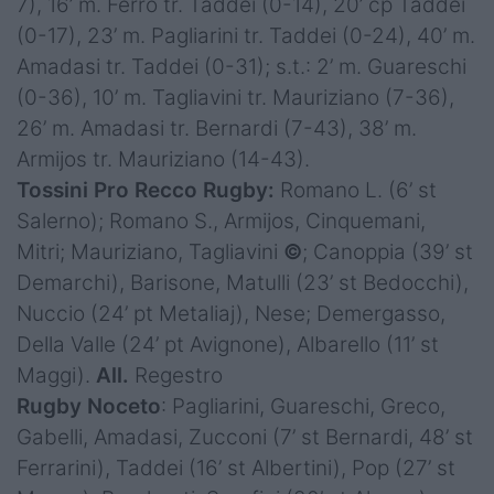
7), 16’ m. Ferro tr. Taddei (0-14), 20’ cp Taddei
(0-17), 23’ m. Pagliarini tr. Taddei (0-24), 40’ m.
Amadasi tr. Taddei (0-31); s.t.: 2’ m. Guareschi
(0-36), 10’ m. Tagliavini tr. Mauriziano (7-36),
26’ m. Amadasi tr. Bernardi (7-43), 38’ m.
Armijos tr. Mauriziano (14-43).
Tossini Pro Recco Rugby:
Romano L. (6’ st
Salerno); Romano S., Armijos, Cinquemani,
Mitri; Mauriziano, Tagliavini
©
; Canoppia (39’ st
Demarchi), Barisone, Matulli (23’ st Bedocchi),
Nuccio (24’ pt Metaliaj), Nese; Demergasso,
Della Valle (24’ pt Avignone), Albarello (11’ st
Maggi).
All.
Regestro
Rugby Noceto
: Pagliarini, Guareschi, Greco,
Gabelli, Amadasi, Zucconi (7’ st Bernardi, 48’ st
Ferrarini), Taddei (16’ st Albertini), Pop (27’ st