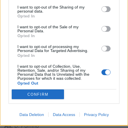
31)
I want to opt-out of the Sharing of my
personal data.
Biella Rugby
: Foglio Bonda; Braga, Ramaboea,
Opted In
Grosso (cap.), Travaglini (60’ Sciarretta);
I want to opt-out of the Sale of my
Susperregui (76’ Cerchiaro), Besso (69’
Personal Data.
Opted In
Martinetto); Haedo, Perez, Panaro; L. Loretti
(47’ Mafrouh), G. Loretti (63’ Righi); Chaabane
I want to opt-out of processing my
Personal Data for Targeted Advertising.
(43’ Vaglio Moien), Braglia (58’ Coda Cap),
Opted In
Panigoni (73’ Zacchero).
I want to opt-out of Collection, Use,
All.
Benettin
Retention, Sale, and/or Sharing of my
Personal Data that Is Unrelated with the
Rugby Parabiago
:
Cortellazzi; Palazzini (70’
Purposes for which it was collected.
Opted Out
Grassi), Albano, Hala, Calosso (75’ Durante);
Silva, Vitale (58’ Coffaro); Galvani, Schlecht (75’
CONFIRM
Mamo), Fusco (75’ Ceaprazaru); Maggioni (60’
Loretoni), Rizzato (cap.); Castellano (66’ Polio),
Data Deletion
Data Access
Privacy Policy
Cornejo, Catalano (70’ Sabatiello).
All.
D. Porrino