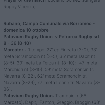
Player of the match
: Luciano Gomez (Rangers
Rugby Vicenza)
Rubano, Campo Comunale via Borromeo -
domenica 10 ottobre
Patavium Rugby Union v Petrarca Rugby srl
8 - 36
(8-10)
Marcatori
: 1 tempo: 27' cp Fincato (3-0), 33'
meta Scramoncin nt (3-5), 35' meta Dapit nt
(8-5), 39' meta La Terza nt. (8-10); 47' meta
Marchiori nt (8-10), 59' meta Scramoncin tr.
Navarra (8-22), 62' meta Scramoncin tr.
Navarra (8-29), 77' meta Leone tr. Navarra (8-
36).
Patavium Rugby
Union
: Trambaiolo (68'
Marcato), Dapit, Fanton, Greggio, Broggin (68'