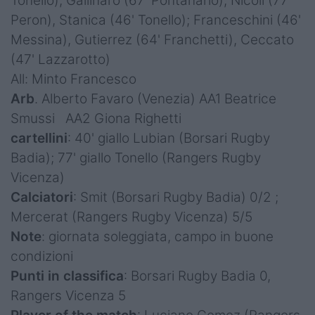
Tonello), Gallinaro (67' Pontanario); Nicoli (77'
Peron), Stanica (46' Tonello); Franceschini (46'
Messina), Gutierrez (64' Franchetti), Ceccato
(47' Lazzarotto)
All: Minto Francesco
Arb
. Alberto Favaro (Venezia) AA1 Beatrice
Smussi AA2 Giona Righetti
cartellini
: 40' giallo Lubian (Borsari Rugby
Badia); 77' giallo Tonello (Rangers Rugby
Vicenza)
Calciatori
: Smit (Borsari Rugby Badia) 0/2 ;
Mercerat (Rangers Rugby Vicenza) 5/5
Note
: giornata soleggiata, campo in buone
condizioni
Punti in classifica
: Borsari Rugby Badia 0,
Rangers Vicenza 5