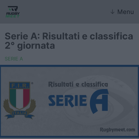
↓
Menu
Serie A: Risultati e classifica
2° giornata
Nazionale
SERIE A
Nazionali giovanili
Rugby Sevens
FIR
Internazionale
6 Nazioni
United Rugby Championship