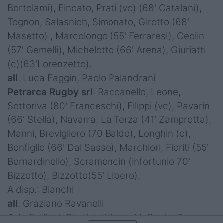
Bortolami), Fincato, Prati (vc) (68' Catalani),
Tognon, Salasnich, Simonato, Girotto (68'
Masetto) , Marcolongo (55' Ferraresi), Ceolin
(57' Gemelli), Michelotto (66' Arena), Giuriatti
(c)(63'Lorenzetto).
all
. Luca Faggin, Paolo Palandrani
Petrarca Rugby srl
: Raccanello, Leone,
Sottoriva (80' Franceschi), Filippi (vc), Pavarin
(66' Stella), Navarra, La Terza (41' Zamprotta),
Manni, Brevigliero (70 Baldo), Longhin (c),
Bonfiglio (66' Dal Sasso), Marchiori, Fioriti (55'
Bernardinello), Scramoncin (infortunio 70'
Bizzotto), Bizzotto(55' Libero).
A disp.: Bianchi
all
. Graziano Ravanelli
Arb
. F. Vinci, Giudici di linea: M. Panin, R.