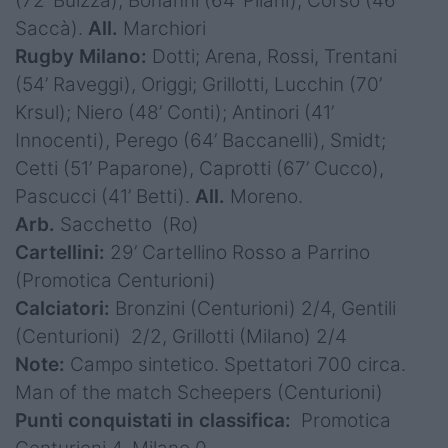
(72’ Buizza), Bonanni (64’ Pilani), Corso (46’
Saccà).
All.
Marchiori
Rugby Milano:
Dotti; Arena, Rossi, Trentani
(54’ Raveggi), Origgi; Grillotti, Lucchin (70’
Krsul); Niero (48’ Conti); Antinori (41’
Innocenti), Perego (64’ Baccanelli), Smidt;
Cetti (51’ Paparone), Caprotti (67’ Cucco),
Pascucci (41’ Betti).
All.
Moreno.
Arb.
Sacchetto (Ro)
Cartellini:
29’ Cartellino Rosso a Parrino
(Promotica Centurioni)
Calciatori:
Bronzini (Centurioni) 2/4, Gentili
(Centurioni) 2/2, Grillotti (Milano) 2/4
Note:
Campo sintetico. Spettatori 700 circa.
Man of the match Scheepers (Centurioni)
Punti conquistati in classifica:
Promotica