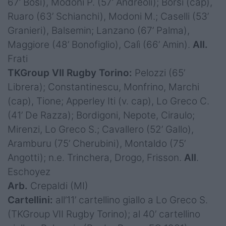
67’ Bosi), Modoni P. (57’ Andreoli); Borsi (cap),
Ruaro (63’ Schianchi), Modoni M.; Caselli (53’
Granieri), Balsemin; Lanzano (67’ Palma),
Maggiore (48’ Bonofiglio), Calì (66’ Amin).
All.
Frati
TKGroup VII Rugby Torino:
Pelozzi (65’
Librera); Constantinescu, Monfrino, Marchi
(cap), Tione; Apperley Iti (v. cap), Lo Greco C.
(41’ De Razza); Bordigoni, Nepote, Ciraulo;
Mirenzi, Lo Greco S.; Cavallero (52’ Gallo),
Aramburu (75’ Cherubini), Montaldo (75’
Angotti); n.e. Trinchera, Drogo, Frisson.
All
.
Eschoyez
Arb.
Crepaldi (MI)
Cartellini:
all’11’ cartellino giallo a Lo Greco S.
(TKGroup VII Rugby Torino); al 40’ cartellino