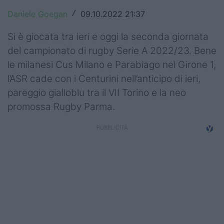
Top14
Daniele Goegan
09.10.2022 21:37
/
Premiership
Si è giocata tra ieri e oggi la seconda giornata
del campionato di rugby Serie A 2022/23. Bene
Champions Cup
le milanesi Cus Milano e Parabiago nel Girone 1,
l’ASR cade con i Centurini nell’anticipo di ieri,
Challenge Cup
pareggio gialloblu tra il VII Torino e la neo
World Rugby
promossa Rugby Parma.
Rugby World Cup
Super Rugby
Rugby in TV
Mercato
Serie A Elite