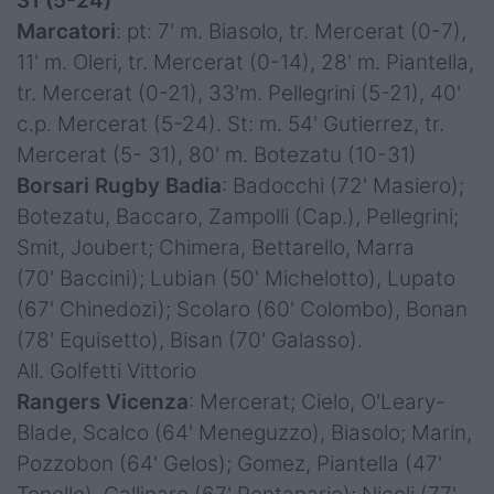
31 (5-24)
Marcatori
: pt: 7' m. Biasolo, tr. Mercerat (0-7),
11' m. Oleri, tr. Mercerat (0-14), 28' m. Piantella,
tr. Mercerat (0-21), 33'm. Pellegrini (5-21), 40'
c.p. Mercerat (5-24). St: m. 54' Gutierrez, tr.
Mercerat (5- 31), 80' m. Botezatu (10-31)
Borsari Rugby Badia
: Badocchi (72' Masiero);
Botezatu, Baccaro, Zampolli (Cap.), Pellegrini;
Smit, Joubert; Chimera, Bettarello, Marra
(70' Baccini); Lubian (50' Michelotto), Lupato
(67' Chinedozi); Scolaro (60' Colombo), Bonan
(78' Equisetto), Bisan (70' Galasso).
All. Golfetti Vittorio
Rangers Vicenza
: Mercerat; Cielo, O'Leary-
Blade, Scalco (64' Meneguzzo), Biasolo; Marin,
Pozzobon (64' Gelos); Gomez, Piantella (47'