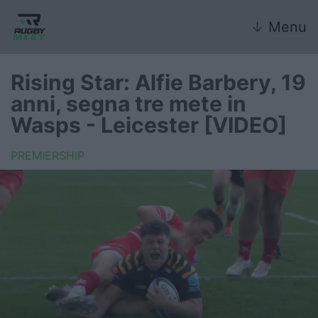
↓
Menu
Rising Star: Alfie Barbery, 19
anni, segna tre mete in
Nazionale
Wasps - Leicester [VIDEO]
Nazionali giovanili
PREMIERSHIP
Rugby Sevens
FIR
Internazionale
6 Nazioni
United Rugby Championship