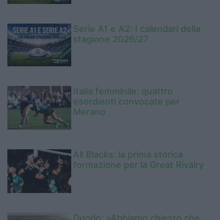
Serie A1 e A2: I calendari della
stagione 2026/27
Italia femminile: quattro
esordienti convocate per
Merano
All Blacks: la prima storica
formazione per la Great Rivalry
Duodo: «Abbiamo chiesto che