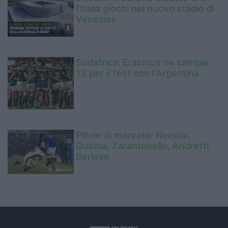
l’Italia giochi nel nuovo stadio di
Venezia»
Sudafrica: Erasmus ne cambia
13 per il test con l'Argentina
Pillole di mercato: Neculai,
Oubina, Zarantonello, Andretti,
Berlese