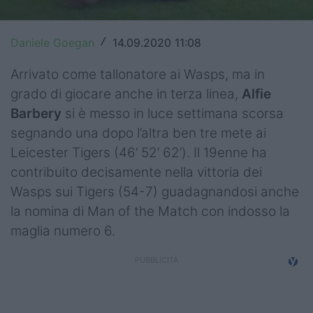
Top14
Daniele Goegan
14.09.2020 11:08
/
Premiership
Arrivato come tallonatore ai Wasps, ma in
Champions Cup
grado di giocare anche in terza linea,
Alfie
Challenge Cup
Barbery
si è messo in luce settimana scorsa
segnando una dopo l’altra ben tre mete ai
World Rugby
Leicester Tigers (46’ 52’ 62’). Il 19enne ha
contribuito decisamente nella vittoria dei
Rugby World Cup
Wasps sui Tigers (54-7) guadagnandosi anche
Super Rugby
la nomina di Man of the Match con indosso la
maglia numero 6.
Rugby in TV
Mercato
Serie A Elite