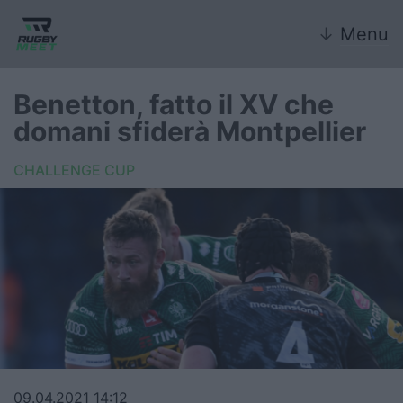
↓
Menu
Benetton, fatto il XV che
domani sfiderà Montpellier
Nazionale
CHALLENGE CUP
Nazionali giovanili
Rugby Sevens
FIR
Internazionale
6 Nazioni
United Rugby Championship
09.04.2021 14:12