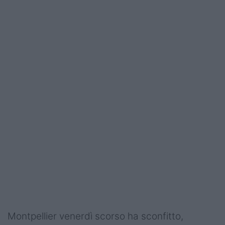
Campionati
Serie A
Serie B
Serie C
Femminile
Giovanili
Coppa Italia
Minirugby
Eventi
Top10
Montpellier venerdì scorso ha sconfitto,