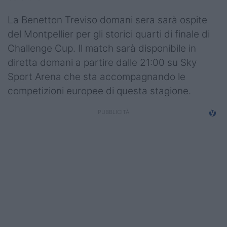
Top14
La Benetton Treviso domani sera sarà ospite
del Montpellier per gli storici quarti di finale di
Premiership
Challenge Cup. Il match sarà disponibile in
Champions Cup
diretta domani a partire dalle 21:00 su Sky
Sport Arena che sta accompagnando le
Challenge Cup
competizioni europee di questa stagione.
World Rugby
Rugby World Cup
Super Rugby
Rugby in TV
Mercato
Serie A Elite