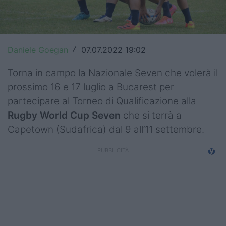
Top14
Premiership
Daniele Goegan
07.07.2022 19:02
/
Champions Cup
Torna in campo la Nazionale Seven che volerà il
Challenge Cup
prossimo 16 e 17 luglio a Bucarest per
partecipare al Torneo di Qualificazione alla
World Rugby
Rugby World Cup Seven
che si terrà a
Rugby World Cup
Capetown (Sudafrica) dal 9 all’11 settembre.
Super Rugby
Rugby in TV
Mercato
Serie A Elite