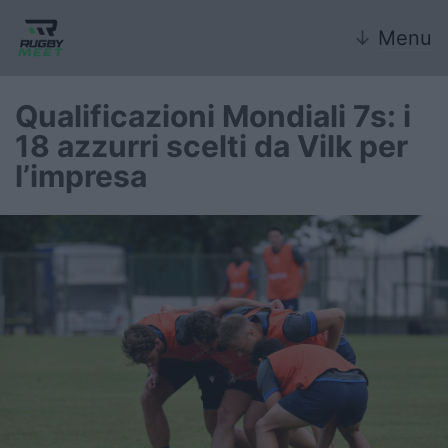
↓
Menu
Qualificazioni Mondiali 7s: i
18 azzurri scelti da Vilk per
Nazionale
l’impresa
Nazionali giovanili
Rugby Sevens
FIR
Internazionale
6 Nazioni
United Rugby Championship