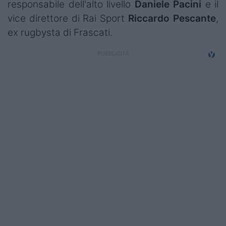
responsabile dell'alto livello
Daniele Pacini
e il
Campionati
vice direttore di Rai Sport
Riccardo Pescante
,
Serie A
ex rugbysta di Frascati.
Serie B
Serie C
Femminile
Giovanili
Coppa Italia
Minirugby
Eventi
Top10