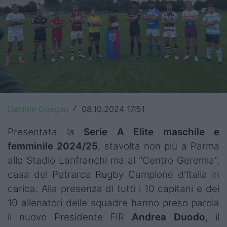
Top14
Premiership
Champions Cup
Challenge Cup
World Rugby
Daniele Goegan
08.10.2024 17:51
/
Rugby World Cup
Presentata la
Serie A Elite maschile e
femminile 2024/25
, stavolta non più a Parma
Super Rugby
allo Stadio Lanfranchi ma al "Centro Geremia",
Rugby in TV
casa del Petrarca Rugby Campione d'Italia in
carica. Alla presenza di tutti i 10 capitani e dei
Mercato
10 allenatori delle squadre hanno preso parola
Serie A Elite
il nuovo Presidente FIR
Andrea Duodo
, il