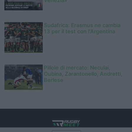
Venezia»
Sudafrica: Erasmus ne cambia
13 per il test con l'Argentina
Pillole di mercato: Neculai,
Oubina, Zarantonello, Andretti,
Berlese