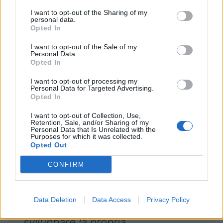
tutti loro”
ha detto il Presidente
I want to opt-out of the Sharing of my
della FIR,
Andrea Duodo
.
personal data.
Opted In
I want to opt-out of the Sale of my
Personal Data.
Opted In
Riccardo Pescante
, Vicedirettore
I want to opt-out of processing my
Personal Data for Targeted Advertising.
di Rai Sport, ha sottolineato il
Opted In
lungo impegno dell’emittente di
I want to opt-out of Collection, Use,
Retention, Sale, and/or Sharing of my
Stato al fianco della Serie A Elite:
Personal Data that Is Unrelated with the
Purposes for which it was collected.
“
La Rai crede nel rugby italiano e
Opted Out
continuerà a lavorare per ampliare
CONFIRM
la propria offerta, nazionale e
internazionale. E’ importante che
Data Deletion
Data Access
Privacy Policy
anche il campionato possa
sviluppare la propria