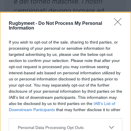
e del torneo maschile. I nostri
campionati devono tornare ad
essere un trampolino verso la
Rugbymeet -
Do Not Process My Personal
Information
Nazionale Maschile e continuare
ad esserlo per la Nazionale
If you wish to opt-out of the sale, sharing to third parties, or
Femminile, farlo in modo
processing of your personal or sensitive information for
targeted advertising by us, please use the below opt-out
sostenibile ed essere parte di un
section to confirm your selection. Please note that after your
modello virtuoso che abbia la
opt-out request is processed you may continue seeing
interest-based ads based on personal information utilized by
crescita di tutto il movimento
us or personal information disclosed to third parties prior to
italiano. A tutte le atlete e gli atleti
your opt-out. You may separately opt-out of the further
disclosure of your personal information by third parties on the
vanno gli auguri della Federazione
IAB’s list of downstream participants. This information may
per vivere una stagione
also be disclosed by us to third parties on the
IAB’s List of
Downstream Participants
that may further disclose it to other
indimenticabile, con il ruolo di
third parties.
protagonisti che spetta a tutte e
Personal Data Processing Opt Outs