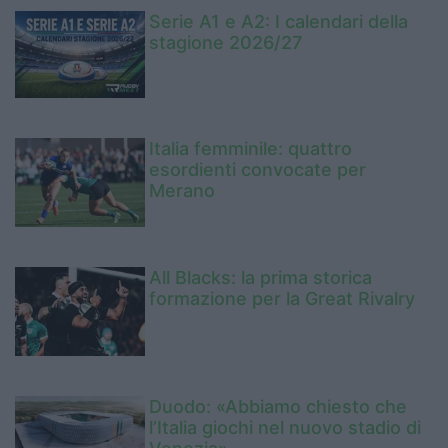
Serie A1 e A2: I calendari della
stagione 2026/27
Italia femminile: quattro
esordienti convocate per
Merano
All Blacks: la prima storica
formazione per la Great Rivalry
Duodo: «Abbiamo chiesto che
l’Italia giochi nel nuovo stadio di