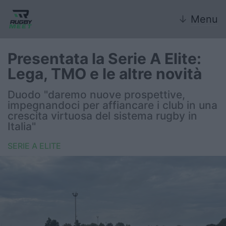
↓
Menu
Presentata la Serie A Elite:
Lega, TMO e le altre novità
Nazionale
Duodo "daremo nuove prospettive,
impegnandoci per affiancare i club in una
Nazionali giovanili
crescita virtuosa del sistema rugby in
Italia"
Rugby Sevens
SERIE A ELITE
FIR
Internazionale
6 Nazioni
United Rugby Championship