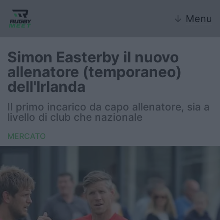
↓
Menu
Simon Easterby il nuovo
allenatore (temporaneo)
Nazionale
dell'Irlanda
Nazionali giovanili
Il primo incarico da capo allenatore, sia a
livello di club che nazionale
Rugby Sevens
MERCATO
FIR
Internazionale
6 Nazioni
United Rugby Championship