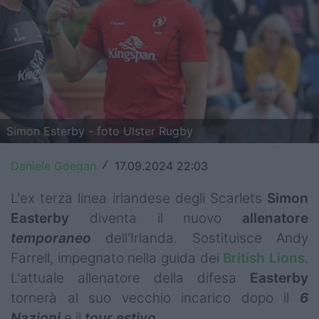
Top14
Premiership
Champions Cup
Challenge Cup
Simon Esterby - foto Ulster Rugby
World Rugby
Daniele Goegan
17.09.2024 22:03
/
Rugby World Cup
L'ex terza linea irlandese degli Scarlets
Simon
Super Rugby
Easterby
diventa il nuovo
allenatore
temporaneo
dell'Irlanda. Sostituisce Andy
Rugby in TV
Farrell, impegnato nella guida dei
British Lions
.
Mercato
L'attuale allenatore della difesa
Easterby
tornerà al suo vecchio incarico dopo il
6
Serie A Elite
Nazioni
e il
tour
estivo
.