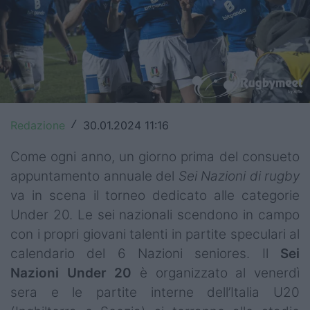
Top14
Premiership
Champions Cup
Challenge Cup
Redazione
30.01.2024 11:16
/
World Rugby
Come ogni anno, un giorno prima del consueto
Rugby World Cup
appuntamento annuale del
Sei Nazioni di rugby
va in scena il torneo dedicato alle categorie
Super Rugby
Under 20. Le sei nazionali scendono in campo
Rugby in TV
con i propri giovani talenti in partite speculari al
calendario del 6 Nazioni seniores. Il
Sei
Mercato
Nazioni Under 20
è organizzato al venerdì
sera e le partite interne dell’Italia U20
Serie A Elite