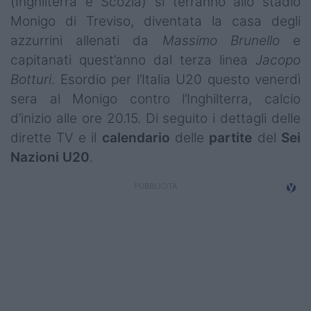
(Inghilterra e Scozia) si terranno allo stadio
Campionati
Monigo di Treviso, diventata la casa degli
azzurrini allenati da
Massimo Brunello
e
Serie A
capitanati quest’anno dal terza linea
Jacopo
Serie B
Botturi
. Esordio per l’Italia U20 questo venerdì
sera al Monigo contro l’Inghilterra, calcio
Serie C
d’inizio alle ore 20.15. Di seguito i dettagli delle
Femminile
dirette TV e il
calendario
delle
partite
del
Sei
Nazioni U20
.
Giovanili
Coppa Italia
Minirugby
Eventi
Top10