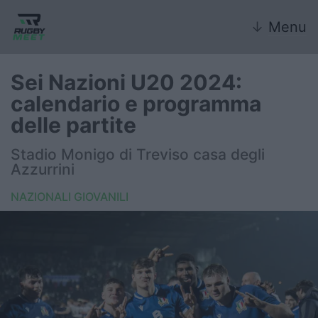
↓
Menu
Sei Nazioni U20 2024:
calendario e programma
Nazionale
delle partite
Nazionali giovanili
Stadio Monigo di Treviso casa degli
Azzurrini
Rugby Sevens
NAZIONALI GIOVANILI
FIR
Internazionale
6 Nazioni
United Rugby Championship