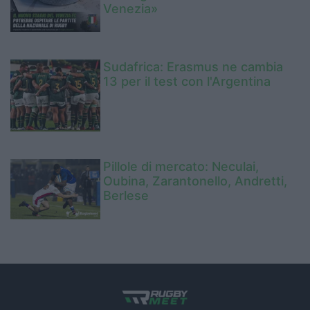
Venezia»
Sudafrica: Erasmus ne cambia
13 per il test con l'Argentina
Pillole di mercato: Neculai,
Oubina, Zarantonello, Andretti,
Berlese