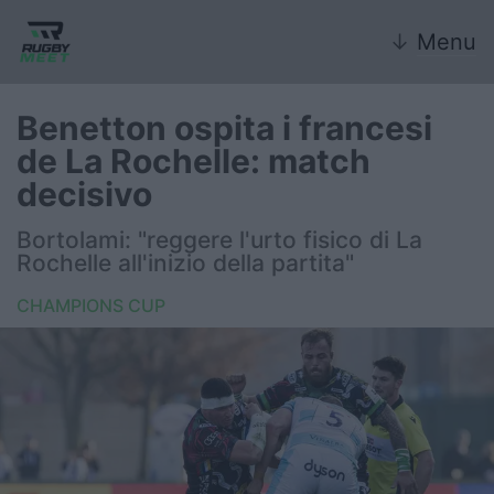
↓
Menu
Benetton ospita i francesi
de La Rochelle: match
Nazionale
decisivo
Nazionali giovanili
Bortolami: "reggere l'urto fisico di La
Rochelle all'inizio della partita"
Rugby Sevens
CHAMPIONS CUP
FIR
Internazionale
6 Nazioni
United Rugby Championship