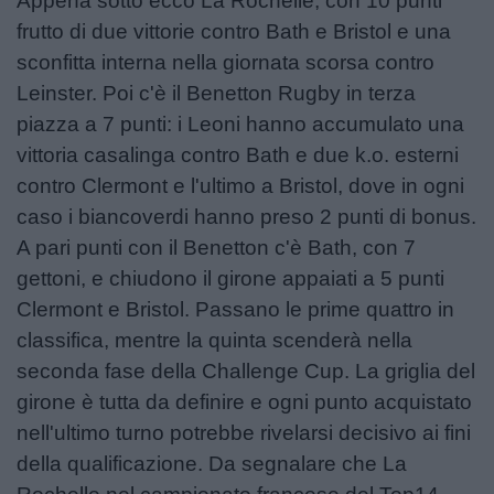
Appena sotto ecco La Rochelle, con 10 punti
Podcast
frutto di due vittorie contro Bath e Bristol e una
Shop
sconfitta interna nella giornata scorsa contro
Leinster. Poi c'è il Benetton Rugby in terza
piazza a 7 punti: i Leoni hanno accumulato una
vittoria casalinga contro Bath e due k.o. esterni
contro Clermont e l'ultimo a Bristol, dove in ogni
caso i biancoverdi hanno preso 2 punti di bonus.
A pari punti con il Benetton c'è Bath, con 7
gettoni, e chiudono il girone appaiati a 5 punti
Clermont e Bristol. Passano le prime quattro in
classifica, mentre la quinta scenderà nella
seconda fase della Challenge Cup. La griglia del
girone è tutta da definire e ogni punto acquistato
nell'ultimo turno potrebbe rivelarsi decisivo ai fini
della qualificazione. Da segnalare che La