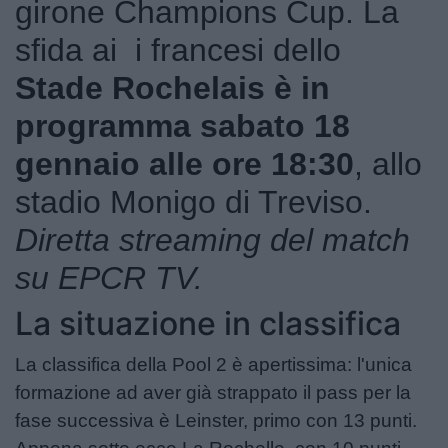
girone Champions Cup. La
Campionati
sfida ai
i francesi dello
Serie A
Stade Rochelais è in
Serie B
programma
sabato 18
Serie C
gennaio alle ore 18:30
, allo
Femminile
stadio Monigo di Treviso.
Diretta streaming del match
Giovanili
su
EPCR TV
.
Coppa Italia
La situazione in classifica
Minirugby
​La classifica della Pool 2 è apertissima: l'unica
Eventi
formazione ad aver già strappato il pass per la
Top10
fase successiva è Leinster, primo con 13 punti.