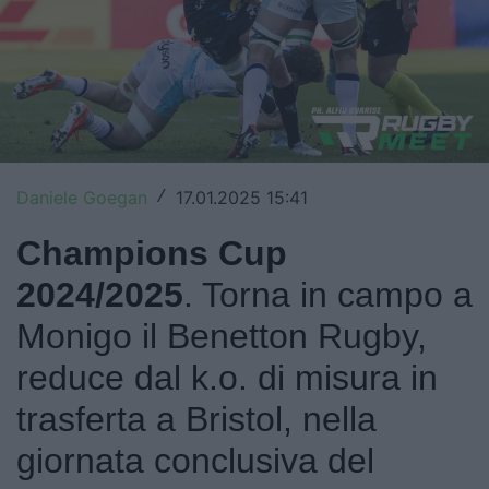
Top14
Premiership
Champions Cup
Challenge Cup
Daniele Goegan
17.01.2025 15:41
/
World Rugby
Champions Cup
Rugby World Cup
2024/2025
. Torna in campo a
Super Rugby
Monigo il Benetton Rugby,
Rugby in TV
reduce dal k.o.
di misura in
trasferta a Bristol
, nella
Mercato
giornata conclusiva del
Serie A Elite