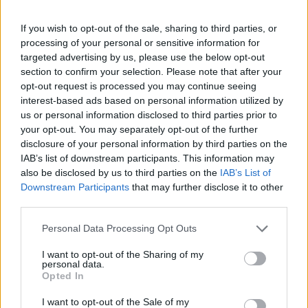
If you wish to opt-out of the sale, sharing to third parties, or
processing of your personal or sensitive information for
targeted advertising by us, please use the below opt-out
section to confirm your selection. Please note that after your
opt-out request is processed you may continue seeing
interest-based ads based on personal information utilized by
us or personal information disclosed to third parties prior to
your opt-out. You may separately opt-out of the further
disclosure of your personal information by third parties on the
IAB’s list of downstream participants. This information may
also be disclosed by us to third parties on the
IAB’s List of
Downstream Participants
that may further disclose it to other
third parties.
La Rochelle:
15 Brice Dulin, 14 Jack Nowell, 13
Personal Data Processing Opt Outs
UJ Seuteni, 12 Jules Favre, 11 Dillyn Leyds, 10
Antoine Hastoy, 9 Tawera Kerr-Barlow, 8
I want to opt-out of the Sharing of my
personal data.
Grégory Alldritt (c), 7 Oscar Jegou, 6 Paul
Opted In
Boudehent, 5 Kane Douglas, 4 Thomas Lavault,
I want to opt-out of the Sale of my