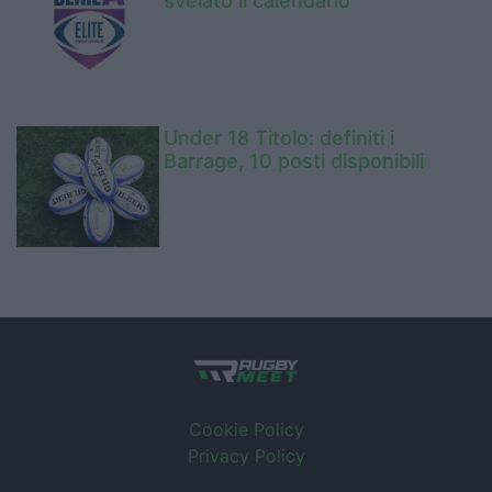
svelato il calendario
Under 18 Titolo: definiti i
Barrage, 10 posti disponibili
Cookie Policy
Privacy Policy