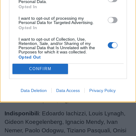
3 Uini Atonio, 2 Quentin Lespiaucq, 1 Alexandre
Personal Data.
Opted In
Kaddouri
Panchina:
16 Nikoloz Sutidze, 17 Thierry Paiva,
I want to opt-out of processing my
Personal Data for Targeted Advertising.
18 Georges-Henri Colombe, 19 Ultan Dillane,
Opted In
20 Levani Botia, 21 Matthias Haddad, 22 Hoani
I want to opt-out of Collection, Use,
Bosmorin, 23 Hugo Reus
Retention, Sale, and/or Sharing of my
Personal Data that Is Unrelated with the
Purposes for which it was collected.
Stadio Monigo
Opted Out
Kick-off:
18:30 local (17:30 GMT)
CONFIRM
Arbitro:
Matthew Carley (Eng)
Assistenti:
Hamish Smales (Eng), Simon
Data Deletion
Data Access
Privacy Policy
Harding (Eng)
TMO:
Ian Tempest (Eng)
Indisponibili
: Edoardo Iachizzi, Louis Lynagh,
Gideon Koegelenberg, Ignacio Mendy, Ivan
Nemer, Paolo Odogwu, Tiziano Pasquali, Onisi