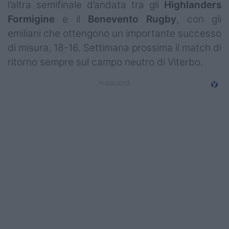
l’altra semifinale d’andata tra gli
Highlanders
Campionati
Formigine
e il
Benevento
Rugby
, con gli
Serie A
emiliani che ottengono un importante successo
di misura, 18-16. Settimana prossima il match di
Serie B
ritorno sempre sul campo neutro di Viterbo.
Serie C
Femminile
Giovanili
Coppa Italia
Minirugby
Eventi
Top10