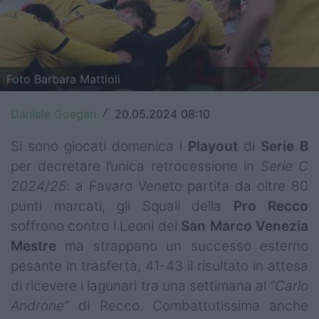
Top14
Premiership
Foto Barbara Mattioli
Champions Cup
Challenge Cup
Daniele Goegan
20.05.2024 08:10
/
World Rugby
Si sono giocati domenica i
Playout
di
Serie B
per decretare l’unica retrocessione in
Serie C
Rugby World Cup
2024/25
: a Favaro Veneto partita da oltre 80
punti marcati, gli Squali della
Pro Recco
Super Rugby
soffrono contro i Leoni del
San Marco Venezia
Rugby in TV
Mestre
ma strappano un successo esterno
pesante in trasferta, 41-43 il risultato in attesa
Mercato
di ricevere i lagunari tra una settimana al
“Carlo
Serie A Elite
Androne”
di Recco. Combattutissima anche