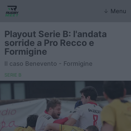
↓
Menu
Playout Serie B: l'andata
sorride a Pro Recco e
Nazionale
Formigine
Nazionali giovanili
Il caso Benevento - Formigine
Rugby Sevens
SERIE B
FIR
Internazionale
6 Nazioni
United Rugby Championship