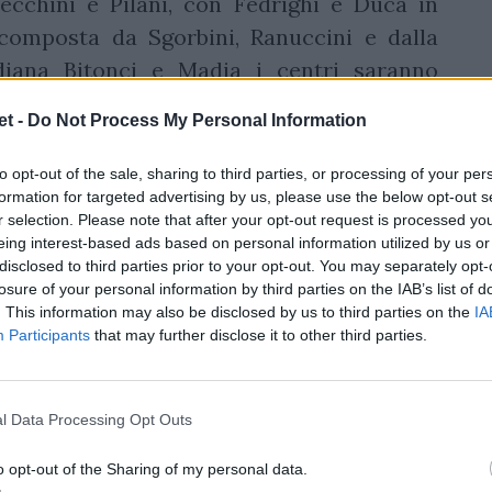
ecchini e Pilani, con Fedrighi e Duca in
composta da Sgorbini, Ranuccini e dalla
diana Bitonci e Madia i centri saranno
largato Granzotto, Muzzo e Ostuni Minuzzi.
t -
Do Not Process My Personal Information
nti: la tallonatrice di Colorno Chiara Cheli
to opt-out of the sale, sharing to third parties, or processing of your per
lite Femminile e Campionessa D’Italia, la
formation for targeted advertising by us, please use the below opt-out s
a Costantini. Assieme A loro Gaia Maris,
r selection. Please note that after your opt-out request is processed y
eing interest-based ads based on personal information utilized by us or
nese, la Centuriona Sofia Stefan, Emma
disclosed to third parties prior to your opt-out. You may separately opt-
losure of your personal information by third parties on the IAB’s list of
. This information may also be disclosed by us to third parties on the
IA
Participants
that may further disclose it to other third parties.
l Data Processing Opt Outs
o opt-out of the Sharing of my personal data.