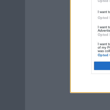
Opted 
I want t
Opted 
I want 
Advertis
Opted 
I want t
of my P
was col
Opted 