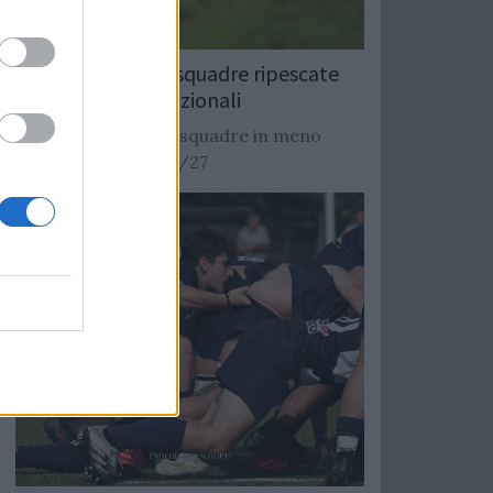
Rugby: Record di squadre ripescate
nei campionati nazionali
Si stimano oltre 20 squadre in meno
dalla stagione 2026/27