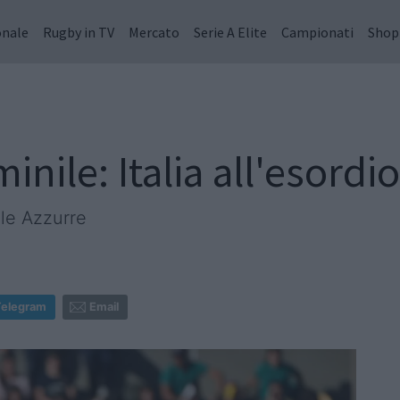
onale
Rugby in TV
Mercato
Serie A Elite
Campionati
Shop
nile: Italia all'esordio
 le Azzurre
Telegram
Email