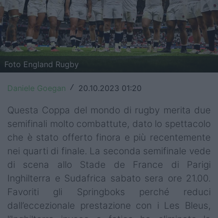
Top14
Premiership
Champions Cup
Foto England Rugby
Challenge Cup
Daniele Goegan
20.10.2023 01:20
/
World Rugby
Questa Coppa del mondo di rugby merita due
Rugby World Cup
semifinali molto combattute, dato lo spettacolo
che è stato offerto finora e più recentemente
Super Rugby
nei quarti di finale. La seconda semifinale vede
Rugby in TV
di scena allo Stade de France di Parigi
Inghilterra e Sudafrica sabato sera ore 21.00.
Mercato
Favoriti gli Springboks perché reduci
dall’eccezionale prestazione con i Les Bleus,
Serie A Elite