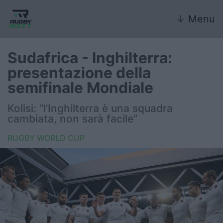
↓
Menu
Sudafrica - Inghilterra:
presentazione della
Nazionale
semifinale Mondiale
Nazionali giovanili
Kolisi: “l’Inghilterra è una squadra
cambiata, non sarà facile”
Rugby Sevens
RUGBY WORLD CUP
FIR
Internazionale
6 Nazioni
United Rugby Championship