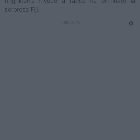
l’Inghilterra invece a fatica ha eliminato la
Campionati
sorpresa Fiji.
Serie A
Serie B
Serie C
Femminile
Giovanili
Coppa Italia
Minirugby
Eventi
Top10