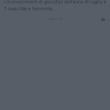
i riconoscimenti di giocatori dell'anno di rugby a
Campionati
7 maschile e femminile.
Serie A
Serie B
Serie C
Femminile
Giovanili
Coppa Italia
Minirugby
Eventi
Top10