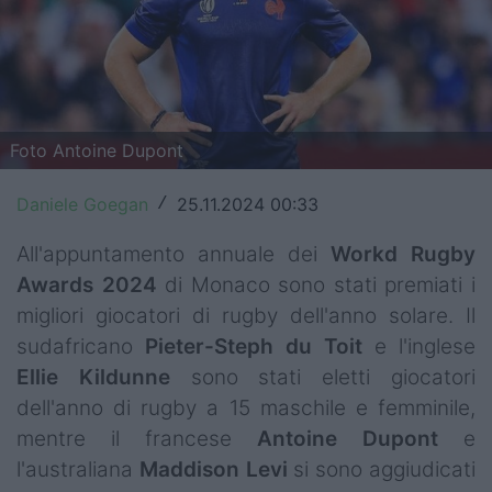
Top14
Premiership
Champions Cup
Foto Antoine Dupont
Challenge Cup
Daniele Goegan
25.11.2024 00:33
/
World Rugby
All'appuntamento annuale dei
Workd Rugby
Rugby World Cup
Awards 2024
di Monaco sono stati premiati i
migliori giocatori di rugby dell'anno solare. Il
Super Rugby
sudafricano
Pieter-Steph du Toit
e l'inglese
Rugby in TV
Ellie Kildunne
sono stati eletti giocatori
dell'anno di rugby a 15 maschile e femminile,
Mercato
mentre il francese
Antoine Dupont
e
Serie A Elite
l'australiana
Maddison Levi
si sono aggiudicati