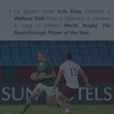
Le giovani stelle
Erin
King
(Irlanda) e
Wallace Sititi
(Nuova Zelanda) si portano
a casa il premio
World Rugby 15s
Breakthrough Player of the Year
.