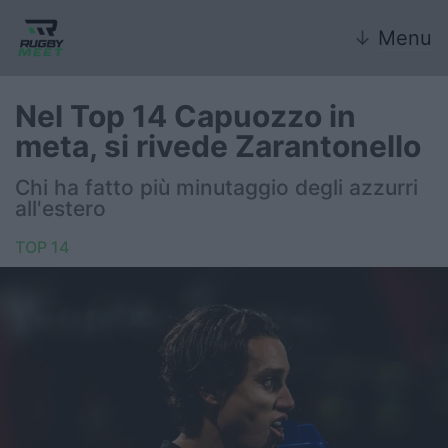
↓
Menu
Nel Top 14 Capuozzo in
meta, si rivede Zarantonello
Nazionale
Chi ha fatto più minutaggio degli azzurri
all'estero
Nazionali giovanili
TOP 14
Rugby Sevens
FIR
Internazionale
6 Nazioni
United Rugby Championship