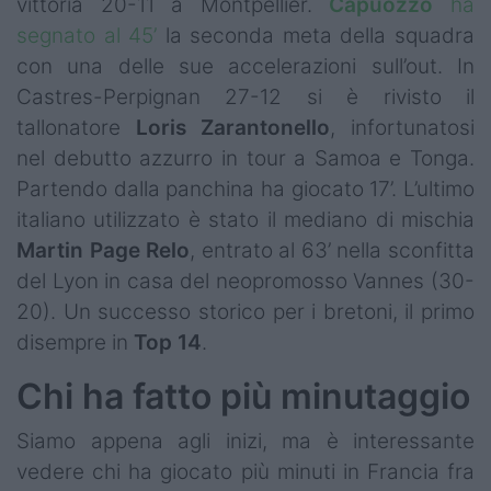
vittoria 20-11 a Montpellier.
Capuozzo
ha
segnato al 45’
la seconda meta della squadra
con una delle sue accelerazioni sull’out. In
Castres-Perpignan 27-12 si è rivisto il
tallonatore
Loris Zarantonello
, infortunatosi
nel debutto azzurro in tour a Samoa e Tonga.
Partendo dalla panchina ha giocato 17’. L’ultimo
italiano utilizzato è stato il mediano di mischia
Martin Page Relo
, entrato al 63’ nella sconfitta
del Lyon in casa del neopromosso Vannes (30-
20). Un successo storico per i bretoni, il primo
disempre in
Top 14
.
Chi ha fatto più minutaggio
Siamo appena agli inizi, ma è interessante
vedere chi ha giocato più minuti in Francia fra