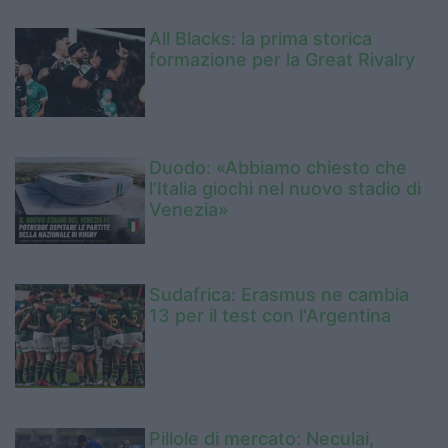
All Blacks: la prima storica
formazione per la Great Rivalry
Duodo: «Abbiamo chiesto che
l’Italia giochi nel nuovo stadio di
Venezia»
Sudafrica: Erasmus ne cambia
13 per il test con l'Argentina
Pillole di mercato: Neculai,