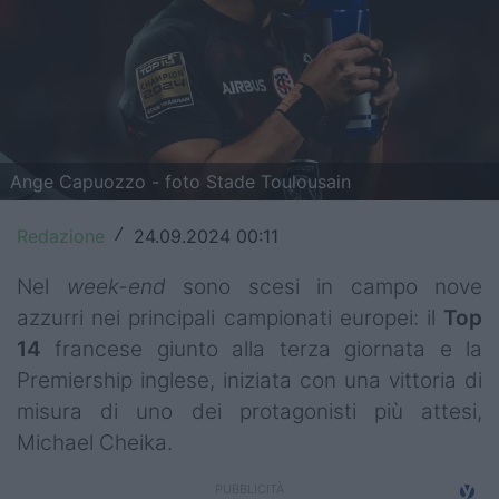
Top14
Premiership
Champions Cup
Challenge Cup
Ange Capuozzo - foto Stade Toulousain
World Rugby
Redazione
24.09.2024 00:11
/
Rugby World Cup
Nel
week-end
sono scesi in campo nove
azzurri nei principali campionati europei: il
Top
Super Rugby
14
francese giunto alla terza giornata e la
Rugby in TV
Premiership inglese, iniziata con una vittoria di
misura di uno dei protagonisti più attesi,
Mercato
Michael Cheika.
Serie A Elite