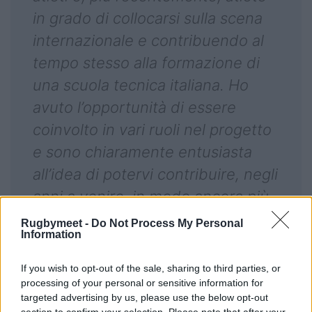
in grado di collocarsi sulla scena
internazionale e contribuendo al
tempo stesso alla formazione di
una scuola tecnica italiana. Ho
avuto l’opportunità di essere
coinvolto in vari ruoli nel progetto
e sono chiaramente entusiasta
all’idea di potervi contribuire, negli
anni a venire, in modo ancora più
concreto lavorando a stretto
Rugbymeet -
Do Not Process My Personal
Information
contatto con gli staff dei Centri di
Formazione, delle Accademie e
If you wish to opt-out of the sale, sharing to third parties, or
dei Club, per contribuire allo
processing of your personal or sensitive information for
targeted advertising by us, please use the below opt-out
sviluppo olistico del nostro