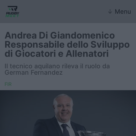
↓
Menu
Andrea Di Giandomenico
Responsabile dello Sviluppo
Nazionale
di Giocatori e Allenatori
Nazionali giovanili
Il tecnico aquilano rileva il ruolo da
German Fernandez
Rugby Sevens
FIR
FIR
Internazionale
6 Nazioni
United Rugby Championship