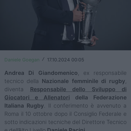
Top14
Premiership
Champions Cup
Challenge Cup
World Rugby
Daniele Goegan
17.10.2024 00:05
/
Rugby World Cup
Andrea Di Giandomenico
, ex responsabile
tecnico della
Nazionale femminile di rugby
,
Super Rugby
diventa
Responsabile dello Sviluppo di
Giocatori e Allenatori
della Federazione
Rugby in TV
Italiana Rugby
. Il conferimento è avvenuto a
Mercato
Roma il 10 ottobre dopo il Consiglio Federale e
sotto indicazioni tecniche del Direttore Tecnico
Serie A Elite
e dell’Alto Livello
Daniele Pacini
.