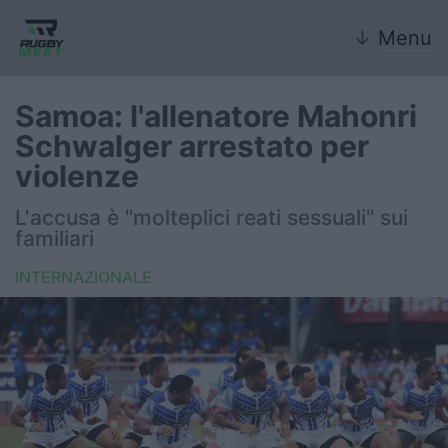
↓
Menu
Samoa: l'allenatore Mahonri
Schwalger arrestato per
Nazionale
violenze
Nazionali giovanili
L'accusa è "molteplici reati sessuali" sui
familiari
Rugby Sevens
INTERNAZIONALE
FIR
Internazionale
6 Nazioni
United Rugby Championship