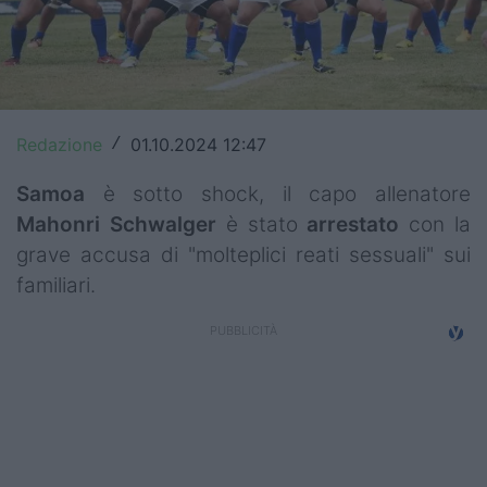
Top14
Premiership
Champions Cup
Redazione
01.10.2024 12:47
/
Challenge Cup
Samoa
è sotto shock, il capo allenatore
World Rugby
Mahonri
Schwalger
è stato
arrestato
con la
grave accusa di "molteplici reati sessuali" sui
Rugby World Cup
familiari.
Super Rugby
Rugby in TV
Mercato
Serie A Elite