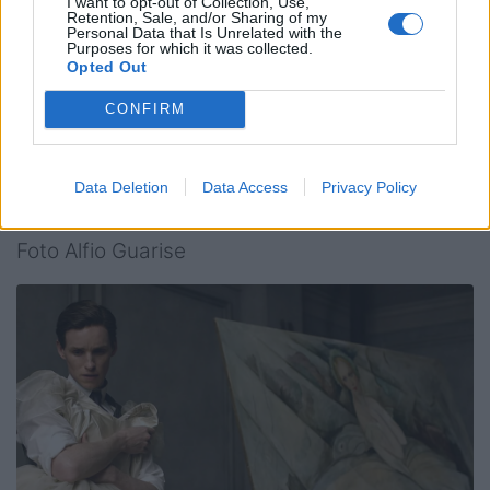
I want to opt-out of Collection, Use,
Rovigo 37; Valorugby Emilia 34; Transvecta
Retention, Sale, and/or Sharing of my
Personal Data that Is Unrelated with the
Calvisano 30; Rugby Viadana 1970 25; Sitav
Purposes for which it was collected.
Opted Out
Rugby Lyons 17, Mogliano Veneto Rugby 10;
Cus Torino 8
CONFIRM
Data Deletion
Data Access
Privacy Policy
Foto Alfio Guarise