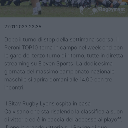
Top14
Premiership
27.01.2023 22:35
Champions Cup
Dopo il turno di stop della settimana scorsa, il
Challenge Cup
Peroni TOP10 torna in campo nel week end con
le gare del terzo turno di ritorno, tutte in diretta
World Rugby
streaming su Eleven Sports. La dodicesima
Rugby World Cup
giornata del massimo campionato nazionale
maschile si aprirà domani alle 14.00 con tre
Super Rugby
incontri.
Rugby in TV
Il Sitav Rugby Lyons ospita in casa
Mercato
Calvisano che sta risalendo la classifica a suon
di vittorie ed è in caccia dell’accesso ai playoff.
Serie A Elite
Dopo la grande vittoria sul Rovigo di due