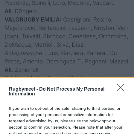
Piacenza, Spinelli, Loro, Modena, Vaccaro
All
. D’Angelo
VALORUGBY EMILIA:
Castiglioni, Resino,
Majstorovic, Bertaccini, Lazzarin, Newton, Violi
(cap), Tuivaiti, Sbrocco, Cenedese, Ortombina,
Dell’Acqua, Mattioli, Silva, Diaz.
A disposizione
: Luus, Garziera, Panerai, Du
Preez, Amenta, Dominguez T., Pagnani, Mazzei.
All
. Zanichelli
Arbitro
: Matteo Franco (Pordenone)
Rugbymeet -
Do Not Process My Personal
Information
SITAV RUGBY LYONS v TRANSVECTA
CALVISANO
If you wish to opt-out of the sale, sharing to third parties, or
processing of your personal or sensitive information for
Piacenza, Stadio Walter Beltrametti
targeted advertising by us, please use the below opt-out
SITAV RUGBY LYONS:
Zaridze; Rodina,
section to confirm your selection. Please note that after your
Cuminetti, Paz, Bruno (cap); Ledesma, Cuoghi;
opt-out request is processed you may continue seeing