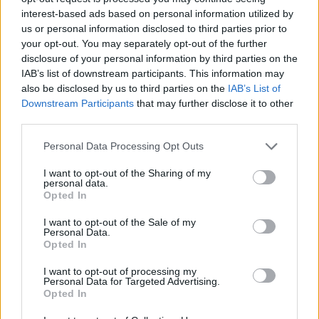
interest-based ads based on personal information utilized by
Portillo, Petillo, Salvetti; Quaranta, Janse van
us or personal information disclosed to third parties prior to
Rensburg; Minervino, Buondonno, Acosta
your opt-out. You may separately opt-out of the further
A disposizione
: Cocchiaro, Cafaro, Salerno,
disclosure of your personal information by third parties on the
IAB’s list of downstream participants. This information may
Moretto, Bottacci, Bance, Fontana, Via G.
also be disclosed by us to third parties on the
IAB’s List of
All
. Carlo Orlandi
Downstream Participants
that may further disclose it to other
TRANSVECTA CALVISANO
: Van Zyl; Vaccari,
third parties.
Waqanibau, Massari, Bronzini; Hugo, Palazzani
Personal Data Processing Opt Outs
(C); Bernasconi, Grenòn, Wendt; Ortis, Van
I want to opt-out of the Sharing of my
Vuren; D'Amico, Ceciliani, Brugnara.
personal data.
Opted In
A disposizione
: Marinello, Schiavon, Leso,
Zanetti, Maurizi, Botturi, Bozzoni, Regonaschi
I want to opt-out of the Sale of my
Personal Data.
All.
: Gianluca Guidi
Opted In
Arbitro
Dante D’Elia (Bari)
I want to opt-out of processing my
Personal Data for Targeted Advertising.
La classifica:
Petrarca Rugby 42 punti; HBS
Opted In
Colorno 38; Fiamme Oro Rugby e FEMI-CZ