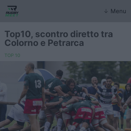
↓
Menu
Top10, scontro diretto tra
Colorno e Petrarca
Nazionale
TOP 10
Nazionali giovanili
Rugby Sevens
FIR
Internazionale
6 Nazioni
United Rugby Championship