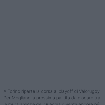
Podcast
Shop
A Torino riparte la corsa ai playoff di Valorugby.
Per Mogliano la prossima partita da giocare tra
le mura amiche del Quaggia diventa ancora più