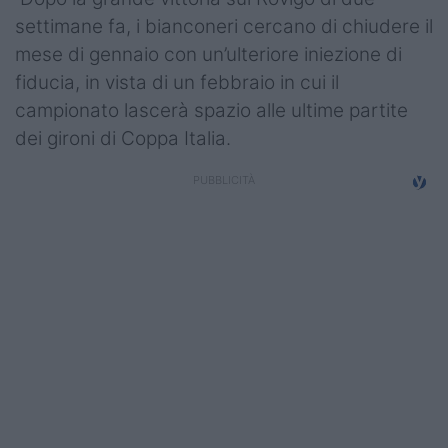
Campionati
settimane fa, i bianconeri cercano di chiudere il
mese di gennaio con un’ulteriore iniezione di
Serie A
fiducia, in vista di un febbraio in cui il
Serie B
campionato lascerà spazio alle ultime partite
dei gironi di Coppa Italia.
Serie C
Femminile
Giovanili
Coppa Italia
Minirugby
Eventi
Top10