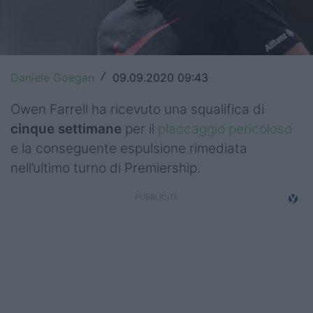
Top14
Premiership
Daniele Goegan
09.09.2020 09:43
/
Champions Cup
Owen Farrell ha ricevuto una squalifica di
Challenge Cup
cinque settimane
per il
placcaggio pericoloso
World Rugby
e la conseguente espulsione rimediata
nell’ultimo turno di Premiership.
Rugby World Cup
Super Rugby
Rugby in TV
Mercato
Serie A Elite