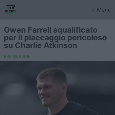
↓
Menu
Owen Farrell squalificato
per il placcaggio pericoloso
Nazionale
su Charlie Atkinson
Nazionali giovanili
PREMIERSHIP
Rugby Sevens
FIR
Internazionale
6 Nazioni
United Rugby Championship