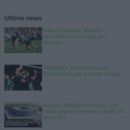
Ultime news
Italia femminile: quattro
esordienti convocate per
Merano
All Blacks: la prima storica
formazione per la Great Rivalry
Duodo: «Abbiamo chiesto che
l’Italia giochi nel nuovo stadio di
Venezia»