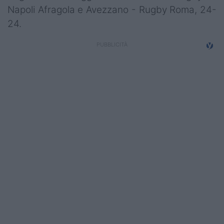
Napoli Afragola e Avezzano - Rugby Roma, 24-
Campionati
24.
Serie A
Serie B
Serie C
Femminile
Giovanili
Coppa Italia
Minirugby
Eventi
Top10