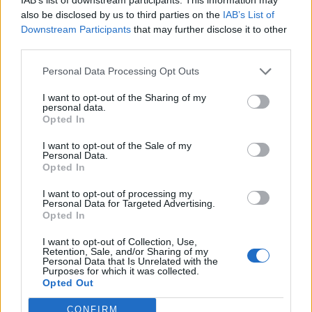
also be disclosed by us to third parties on the
IAB’s List of
Unione Firenze - Capitolina 26-31
Downstream Participants
that may further disclose it to other
third parties.
Personal Data Processing Opt Outs
Classifica Girone 3
I want to opt-out of the Sharing of my
personal data.
35 Lazio Rugby 1927
Opted In
33 Cavalieri Union Prato Sesto
I want to opt-out of the Sale of my
Personal Data.
Opted In
24 Livorno Rugby
I want to opt-out of processing my
23 Avezzano Rugby
Personal Data for Targeted Advertising.
Opted In
20 Unione Rugby Capitolina
I want to opt-out of Collection, Use,
Retention, Sale, and/or Sharing of my
Personal Data that Is Unrelated with the
16 Rugby Roma Olimpic
Purposes for which it was collected.
Opted Out
15 Unione Firenze Rugby
CONFIRM