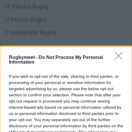
12 Villorba Rugby
11 Pesaro Rugby
2 Valpolicella Rugby
Rugbymeet -
Do Not Process My Personal
Information
Serie A - Girone 3
If you wish to opt-out of the sale, sharing to third parties, or
Civitavecchia - Lazio Rugby 14-68
processing of your personal or sensitive information for
targeted advertising by us, please use the below opt-out
Polisportiva Paganica - Villa Pamphili 38-34
section to confirm your selection. Please note that after your
opt-out request is processed you may continue seeing
Cavalieri Union - Livorno Rugby 57-7
interest-based ads based on personal information utilized by
us or personal information disclosed to third parties prior to
Primavera Rugby - Napoli Afragola 24-24
your opt-out. You may separately opt-out of the further
disclosure of your personal information by third parties on the
Avezzano - Rugby Roma 24-24
IAB’s list of downstream participants. This information may