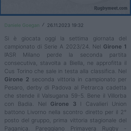
Top14
Premiership
Daniele Goegan
26.11.2023 19:32
/
Champions Cup
Si è giocata oggi la settima giornata del
campionato di Serie A 2023/24. Nel
Girone 1
Challenge Cup
l’ASR Milano perde la seconda partita
World Rugby
consecutiva, stavolta a Biella, ne approfitta il
Cus Torino che sale in testa alla classifica. Nel
Rugby World Cup
Girone 2
seconda vittoria in campionato per
Super Rugby
Pesaro, derby di Padova al Petrarca cadetta
che stende il Valsugana 59-5. Bene il Villorba
Rugby in TV
con Badia. Nel
Girone 3
I Cavalieri Union
Mercato
battono Livorno nella scontro diretto per il 2°
posto del gruppo, prima vittoria stagionale del
Serie A Elite
Paganica. Pareggiano Primavera Rugby -