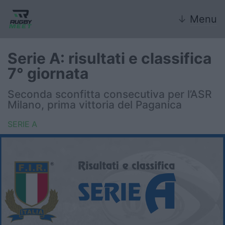
↓
Menu
Serie A: risultati e classifica
7° giornata
Nazionale
Seconda sconfitta consecutiva per l’ASR
Milano, prima vittoria del Paganica
Nazionali giovanili
SERIE A
Rugby Sevens
FIR
Internazionale
6 Nazioni
United Rugby Championship