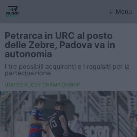
↓
Menu
Petrarca in URC al posto
delle Zebre, Padova va in
Nazionale
autonomia
Nazionali giovanili
I tre possibili acquirenti e i requisiti per la
partecipazione
Rugby Sevens
UNITED RUGBY CHAMPIONSHIP
FIR
Internazionale
6 Nazioni
United Rugby Championship