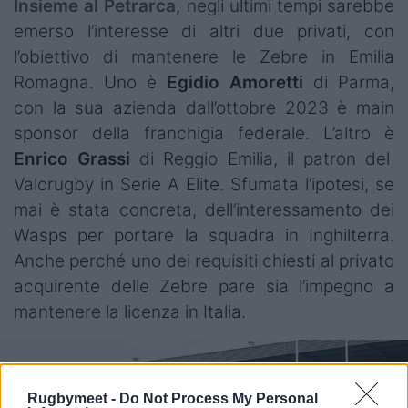
Insieme al Petrarca
, negli ultimi tempi sarebbe
emerso l’interesse di altri due privati, con
l’obiettivo di mantenere le Zebre in Emilia
Romagna. Uno è
Egidio Amoretti
di Parma,
con la sua azienda dall’ottobre 2023 è main
sponsor della franchigia federale. L’altro è
Enrico Grassi
di Reggio Emilia, il patron del
Valorugby in Serie A Elite. Sfumata l’ipotesi, se
mai è stata concreta, dell’interessamento dei
Wasps per portare la squadra in Inghilterra.
Anche perché uno dei requisiti chiesti al privato
acquirente delle Zebre pare sia l’impegno a
mantenere la licenza in Italia.
Rugbymeet -
Do Not Process My Personal