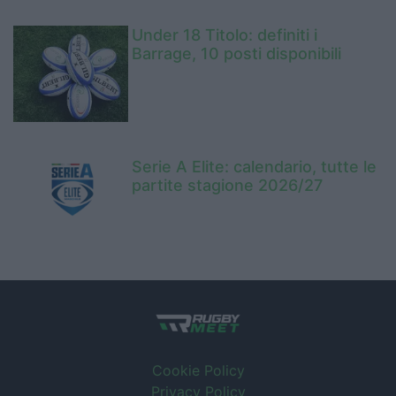
Under 18 Titolo: definiti i
Barrage, 10 posti disponibili
Serie A Elite: calendario, tutte le
partite stagione 2026/27
Cookie Policy
Privacy Policy