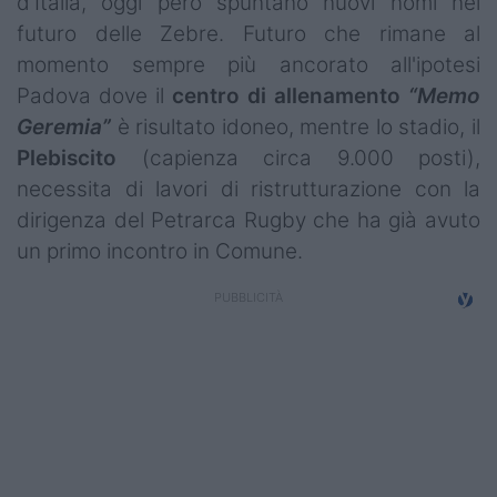
d'Italia, oggi però spuntano nuovi nomi nel
Campionati
futuro delle Zebre. Futuro che rimane al
momento sempre più ancorato all'ipotesi
Serie A
Padova dove il
centro di allenamento
“Memo
Serie B
Geremia”
è risultato idoneo, mentre lo stadio, il
Plebiscito
(capienza circa 9.000 posti),
Serie C
necessita di lavori di ristrutturazione con la
Femminile
dirigenza del Petrarca Rugby che ha già avuto
un primo incontro in Comune.
Giovanili
Coppa Italia
Minirugby
Eventi
Top10