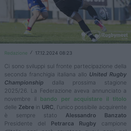
Top14
Premiership
Champions Cup
Challenge Cup
Redazione
17.12.2024 08:23
/
World Rugby
Ci sono sviluppi sul fronte partecipazione della
Rugby World Cup
seconda franchigia italiana allo
United Rugby
Championship
dalla prossima stagione
Super Rugby
2025/26. La Federazione aveva annunciato a
Rugby in TV
novembre il
bando per acquistare il titolo
delle
Zebre
in
URC
, l'unico possibile acquirente
Mercato
è sempre stato
Alessandro Banzato
Presidente del
Petrarca
Rugby
campione
Serie A Elite