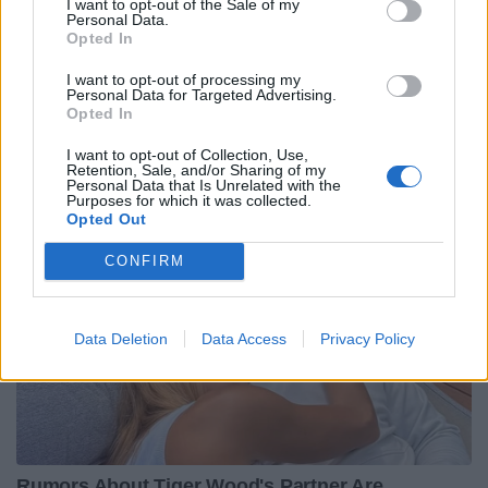
tribune coperte; un adeguato impianto per gli
I want to opt-out of the Sale of my
Personal Data.
allenamenti (stile Guizza a Padova o Ghirada a
Opted In
Treviso); un impegno di almeno sei anni
I want to opt-out of processing my
garantito da una fidejussione di circa tre milioni
Personal Data for Targeted Advertising.
Opted In
di euro.
I want to opt-out of Collection, Use,
Retention, Sale, and/or Sharing of my
Personal Data that Is Unrelated with the
Purposes for which it was collected.
Opted Out
CONFIRM
Data Deletion
Data Access
Privacy Policy