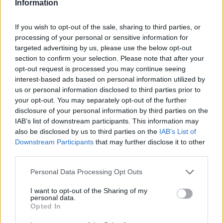
Information
If you wish to opt-out of the sale, sharing to third parties, or
processing of your personal or sensitive information for
targeted advertising by us, please use the below opt-out
section to confirm your selection. Please note that after your
opt-out request is processed you may continue seeing
interest-based ads based on personal information utilized by
us or personal information disclosed to third parties prior to
I requisiti per la
your opt-out. You may separately opt-out of the further
disclosure of your personal information by third parties on the
partecipazione in URC
IAB’s list of downstream participants. This information may
also be disclosed by us to third parties on the
IAB’s List of
Nel bando fra i requisiti da soddisfare per
Downstream Participants
that may further disclose it to other
third parties.
acquisire le Zebre ci sarebbero anche un
budget economico annuo pari almeno al
Personal Data Processing Opt Outs
contributo federale di 4,8 milioni di euro, quindi
I want to opt-out of the Sharing of my
diventeranno una squadra da circa 10 milioni di
personal data.
Opted In
euro; uno stadio di almeno 5.000 posti, con due