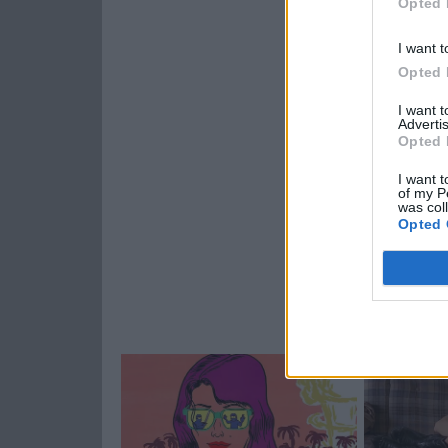
Opted 
I want t
Opted 
I want 
Advertis
Opted 
I want t
of my P
was col
Opted 