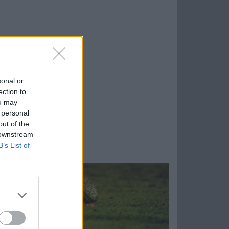
sonal or
ection to
ou may
 personal
out of the
 downstream
B’s List of