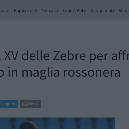
onale
Rugby in TV
Mercato
Serie A Elite
Campionati
Shop
l XV delle Zebre per af
io in maglia rossonera
Telegram
Email