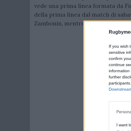
vede una prima linea formata da Fis
della prima linea dal match di sabat
Zambonin, mentre in terza Mitchell,
Rugbymee
If you wish 
sensitive in
confirm you
continue se
information 
further disc
participants
Downstream 
Persona
I want t