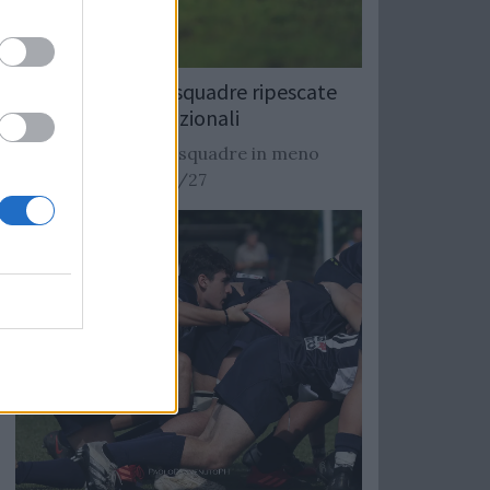
Rugby: Record di squadre ripescate
nei campionati nazionali
Si stimano oltre 20 squadre in meno
dalla stagione 2026/27