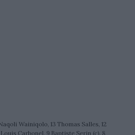
 Naqoli Wainiqolo, 13 Thomas Salles, 12
 Louis Carbonel, 9 Baptiste Serin (c), 8