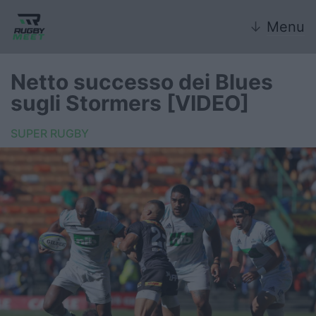
↓
Menu
Netto successo dei Blues
sugli Stormers [VIDEO]
Nazionale
SUPER RUGBY
Nazionali giovanili
Rugby Sevens
FIR
Internazionale
6 Nazioni
United Rugby Championship