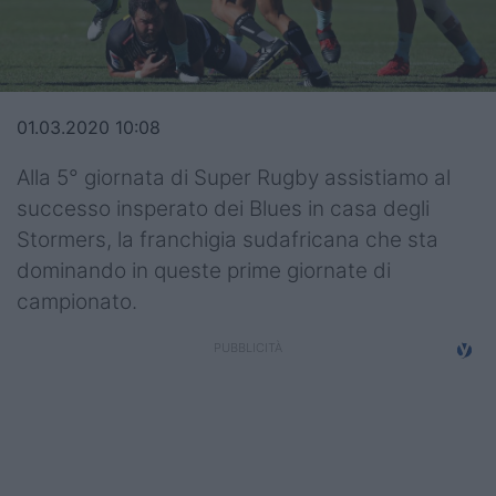
Top14
Premiership
Champions Cup
01.03.2020 10:08
Challenge Cup
Alla 5° giornata di Super Rugby assistiamo al
successo insperato dei Blues in casa degli
World Rugby
Stormers, la franchigia sudafricana che sta
dominando in queste prime giornate di
Rugby World Cup
campionato.
Super Rugby
Rugby in TV
Mercato
Serie A Elite