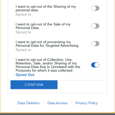
Cartellini:
al 8’ giallo a Bruno
I want to opt-out of the Sharing of my
personal data.
Sitav Rugby Lyons v Verona Rugby 20-15
Opted In
Marcatori: pt
4’ m Tripodo, 7’ m Verona, 12’ m
I want to opt-out of the Sale of my
Personal Data.
Mannelli, 21’ m Minervino, 28’ m Verona, 35’ m
Opted In
Pisicchio, 38’ m Verona,
I want to opt-out of processing my
Personal Data for Targeted Advertising.
Sitav Rugby Lyons:
Biffi; Rodina, Paz, Zaridze,
Opted In
Bruno; Del Bono, Via A; Portillo, Mannelli, Petillo;
I want to opt-out of Collection, Use,
Janse van Rensburg, Salvetti; Tripodo,
Retention, Sale, and/or Sharing of my
Personal Data that Is Unrelated with the
Minervino, Pelliccioli
Purposes for which it was collected.
Opted Out
Sono entrati: Cocchiaro, Aloè, Henderson
CONFIRM
all.
Urdaneta
Data Deletion
Data Access
Privacy Policy
Cartellini
: al 5’ giallo a Minervino