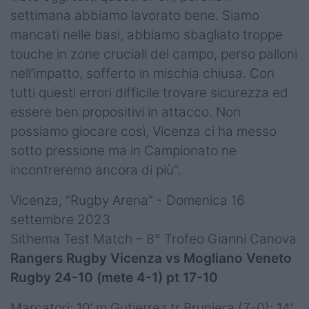
settimana abbiamo lavorato bene. Siamo
mancati nelle basi, abbiamo sbagliato troppe
touche in zone cruciali del campo, perso palloni
nell’impatto, sofferto in mischia chiusa. Con
tutti questi errori difficile trovare sicurezza ed
essere ben propositivi in attacco. Non
possiamo giocare così, Vicenza ci ha messo
sotto pressione ma in Campionato ne
incontreremo ancora di più”.
Vicenza, “Rugby Arena” - Domenica 16
settembre 2023
Sithema Test Match – 8° Trofeo Gianni Canova
Rangers Rugby Vicenza vs Mogliano Veneto
Rugby 24-10 (mete 4-1) pt 17-10
Marcatori: 10’ m Gutierrez tr Bruniera (7-0); 14’