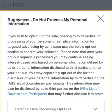
ore 15.30
Torneo “Birra in Mischia”
Rugbymeet -
Do Not Process My Personal
Information
VII Rugby Torino v Siitav Rugby Lyons 25 – 5
(14-7)
If you wish to opt-out of the sale, sharing to third parties, or
processing of your personal or sensitive information for
Marcatori
:
p.t.
3’ m Paz, 6’ m Fontana, 10’ m
targeted advertising by us, please use the below opt-out
Rodina, 16’ m Torino, 20’ m De Rossi, 25’ m
section to confirm your selection. Please note that after your
opt-out request is processed you may continue seeing
Cristian
interest-based ads based on personal information utilized by
us or personal information disclosed to third parties prior to
Sitav Rugby Lyons:
Via G; Rodina, Paz, Chico,
your opt-out. You may separately opt-out of the further
Bruno (CAP); Del Bono, Fontana; Moretto,
disclosure of your personal information by third parties on the
Bance, Cissè; Cemicetti, Filoni; Morosi, De
IAB’s list of downstream participants. This information may
also be disclosed by us to third parties on the
IAB’s List of
Rossi, Acosta
Downstream Participants
that may further disclose it to other
third parties.
Sono entrati: Salerno, Bottacci, Cristian, Via A.
Personal Data Processing Opt Outs