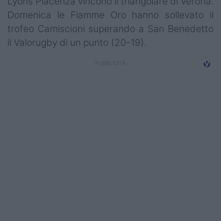
Lyons Piacenza vincono il triangolare di Verona.
Campionati
Domenica le Fiamme Oro hanno sollevato il
trofeo Camiscioni superando a San Benedetto
Serie A
il Valorugby di un punto (20-19).
Serie B
Serie C
Femminile
Giovanili
Coppa Italia
Minirugby
Eventi
Top10