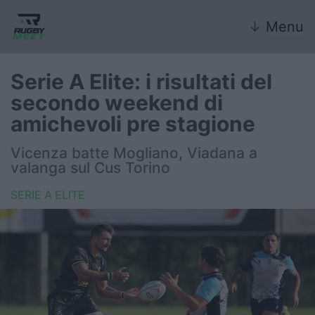
↓
Menu
Serie A Elite: i risultati del
secondo weekend di
Nazionale
amichevoli pre stagione
Nazionali giovanili
Vicenza batte Mogliano, Viadana a
valanga sul Cus Torino
Rugby Sevens
SERIE A ELITE
FIR
Internazionale
6 Nazioni
United Rugby Championship