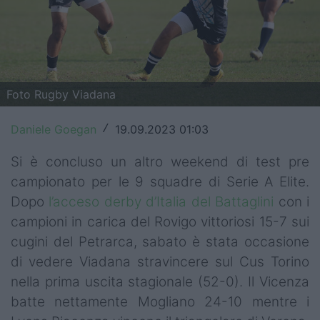
Top14
Premiership
Champions Cup
Foto Rugby Viadana
Challenge Cup
Daniele Goegan
19.09.2023 01:03
/
World Rugby
Si è concluso un altro weekend di test pre
Rugby World Cup
campionato per le 9 squadre di Serie A Elite.
Dopo
l’acceso derby d’Italia del Battaglini
con i
Super Rugby
campioni in carica del Rovigo vittoriosi 15-7 sui
Rugby in TV
cugini del Petrarca, sabato è stata occasione
di vedere Viadana stravincere sul Cus Torino
Mercato
nella prima uscita stagionale (52-0). Il Vicenza
batte nettamente Mogliano 24-10 mentre i
Serie A Elite