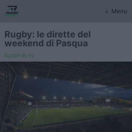
↓
Menu
Rugby: le dirette del
weekend di Pasqua
Nazionale
RUGBY IN TV
Nazionali giovanili
Rugby Sevens
FIR
Internazionale
6 Nazioni
United Rugby Championship