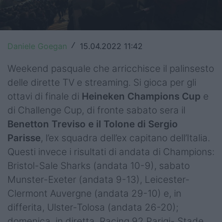
Top14
Premiership
Daniele Goegan
15.04.2022 11:42
/
Champions Cup
Weekend pasquale che arricchisce il palinsesto
Challenge Cup
delle dirette TV e streaming. Si gioca per gli
ottavi di finale di
Heineken Champions Cup
e
World Rugby
di Challenge Cup, di fronte sabato sera il
Rugby World Cup
Benetton Treviso e il Tolone di Sergio
Parisse
, l’ex squadra dell’ex capitano dell’Italia.
Super Rugby
Questi invece i risultati di andata di Champions:
Bristol-Sale Sharks (andata 10-9), sabato
Rugby in TV
Munster-Exeter (andata 9-13), Leicester-
Mercato
Clermont Auvergne (andata 29-10) e, in
differita, Ulster-Tolosa (andata 26-20);
Serie A Elite
domenica, in diretta, Racing 92 Parigi- Stade