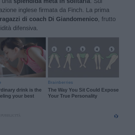
on una
splendida meta in solitaria
. Sul
reazione inglese firmata da Finch. La prima
i ragazzi di coach Di Giandomenico
, frutto
dità difensiva.