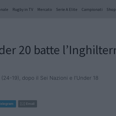
onale
Rugby in TV
Mercato
Serie A Elite
Campionati
Shop
der 20 batte l’Inghilter
 (24-19), dopo il Sei Nazioni e l’Under 18
Telegram
Email