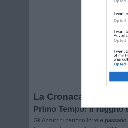
Opted 
I want t
Opted 
I want 
Advertis
Opted 
I want t
of my P
was col
Opted 
La Cronaca della Gar
Primo Tempo: Il ruggito 
Gli Azzurrini partono forte e passano 