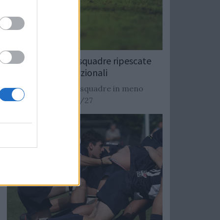
Rugby: Record di squadre ripescate
nei campionati nazionali
Si stimano oltre 20 squadre in meno
dalla stagione 2026/27