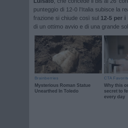
Luisato
, che concede il bis al 26’ c
punteggio di 12-0 l’Italia subisce la 
frazione si chiude così sul
12-5 per 
di un ottimo avvio e di una grande soli