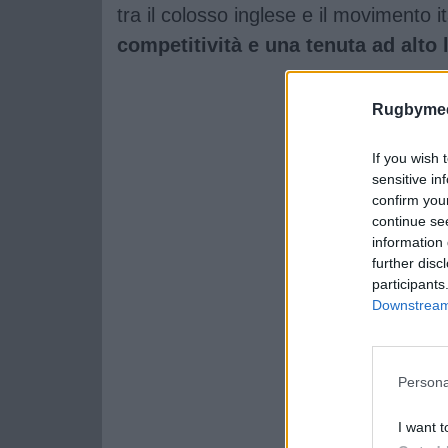
tra il colosso inglese e il movimento 
competitività e una tenuta ad alto l
Rugbymee
If you wish 
sensitive in
confirm you
continue se
information 
further disc
participants
Downstream 
Persona
I want t