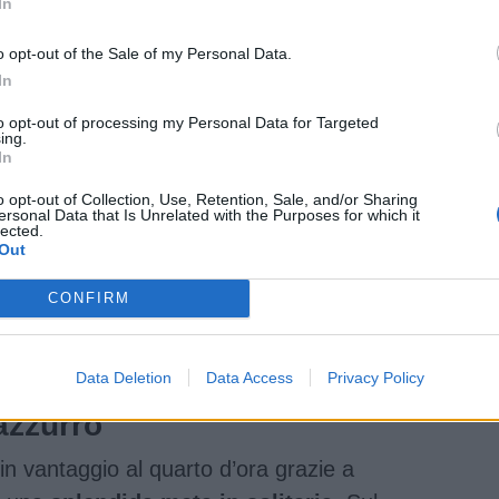
In
o opt-out of the Sale of my Personal Data.
In
to opt-out of processing my Personal Data for Targeted
ing.
In
o opt-out of Collection, Use, Retention, Sale, and/or Sharing
ersonal Data that Is Unrelated with the Purposes for which it
lected.
Out
CONFIRM
a di Calvisano
Data Deletion
Data Access
Privacy Policy
azzurro
in vantaggio al quarto d’ora grazie a