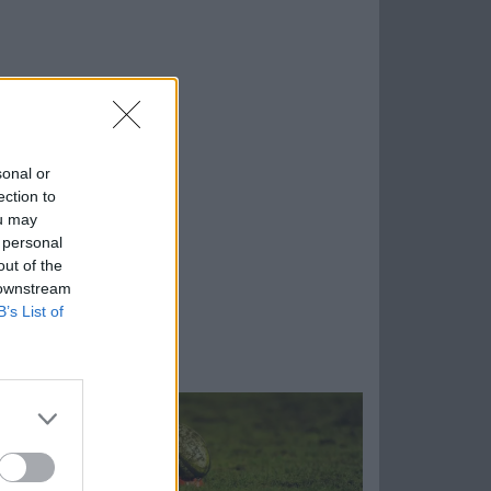
sonal or
ection to
ou may
 personal
out of the
 downstream
B’s List of