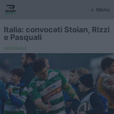
↓
Menu
Italia: convocati Stoian, Rizzi
e Pasquali
Nazionale
NAZIONALE
Nazionali giovanili
Rugby Sevens
FIR
Internazionale
6 Nazioni
United Rugby Championship