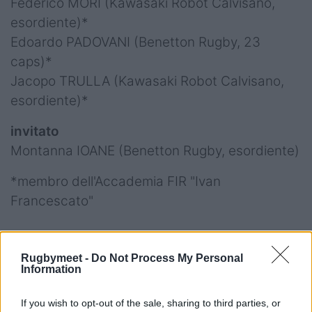
Federico MORI (Kawasaki Robot Calvisano,
esordiente)*
Edoardo PADOVANI (Benetton Rugby, 23
caps)*
Jacopo TRULLA (Kawasaki Robot Calvisano,
esordiente)*
invitato
Montanna IOANE (Benetton Rugby, esordiente)
*membro dell'Accademia FIR "Ivan
Francescato"
Rugbymeet -
Do Not Process My Personal
Information
Il calendario delle rimanenti partite del 6 Nazioni 2020
If you wish to opt-out of the sale, sharing to third parties, or