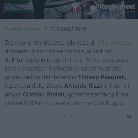
Top14
Premiership
Daniele Goegan
11.10.2020 18:18
/
Champions Cup
Tre new entry rispetto alla rosa di
33 convocati
Challenge Cup
diramata la scorsa settimana, al raduno
dell’Italrugby in programma a Roma da questa
World Rugby
sera domenica 11 ottobre ci saranno anche il
Rugby World Cup
pilone destro del Benetton
Tiziano Pasquali
,
l’apertura delle Zebre
Antonio Rizzi
e il permit
Super Rugby
player
Cristian Stoian
, giovane seconda linea
classe 1999 in forza alle Fiamme Oro Rugby.
Rugby in TV
Mercato
Serie A Elite