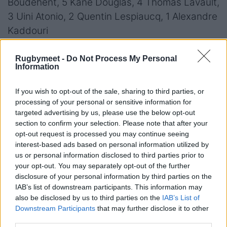
Boudehent, 5 Kane Douglas, 4 Thomas Lavault,
3 Uini Atonio, 2 Quentin Lespiaucq, 1 Alexandre
Kaddouri
Panchina:
16 Nikoloz Sutidze, 17 Thierry Paiva,
18 Georges-Henri Colombe, 19 Ultan Dillane,
Rugbymeet -
Do Not Process My Personal
Information
20 Levani Botia, 21 Matthias Haddad, 22 Hoani
Bosmorin, 23 Hugo Reus
If you wish to opt-out of the sale, sharing to third parties, or
processing of your personal or sensitive information for
Stadio Monigo
targeted advertising by us, please use the below opt-out
Arbitro:
Matthew Carley (Eng)
section to confirm your selection. Please note that after your
opt-out request is processed you may continue seeing
Assistenti:
Hamish Smales (Eng), Simon
interest-based ads based on personal information utilized by
Harding (Eng)
us or personal information disclosed to third parties prior to
TMO:
Ian Tempest (Eng)
your opt-out. You may separately opt-out of the further
disclosure of your personal information by third parties on the
IAB’s list of downstream participants. This information may
also be disclosed by us to third parties on the
IAB’s List of
Downstream Participants
that may further disclose it to other
third parties.