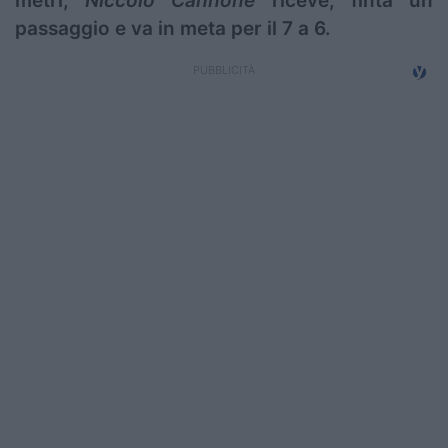
metri,
Niccolò Cannone
riceve, finta un
passaggio e va in meta per il 7 a 6.