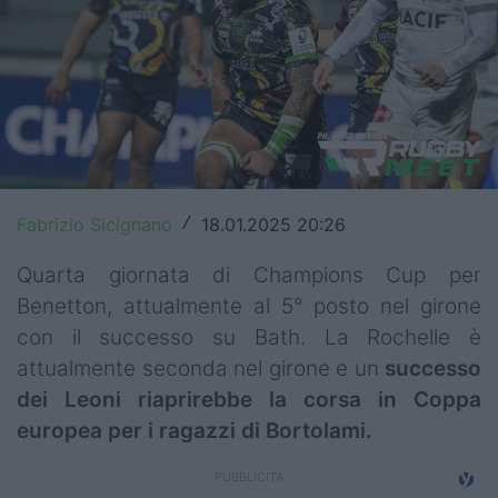
Top14
Premiership
Champions Cup
Challenge Cup
World Rugby
Fabrizio Sicignano
18.01.2025 20:26
/
Rugby World Cup
Quarta giornata di Champions Cup per
Benetton, attualmente al 5° posto nel girone
Super Rugby
con il successo su Bath. La Rochelle è
attualmente seconda nel girone e un
successo
Rugby in TV
dei Leoni riaprirebbe la corsa in Coppa
Mercato
europea per i ragazzi di Bortolami.
Serie A Elite