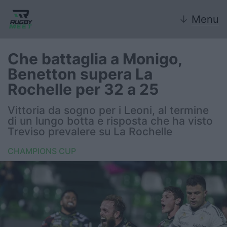
↓
Menu
Che battaglia a Monigo,
Benetton supera La
Nazionale
Rochelle per 32 a 25
Nazionali giovanili
Vittoria da sogno per i Leoni, al termine
di un lungo botta e risposta che ha visto
Rugby Sevens
Treviso prevalere su La Rochelle
CHAMPIONS CUP
FIR
Internazionale
6 Nazioni
United Rugby Championship