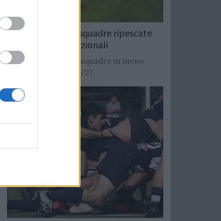
Rugby: Record di squadre ripescate
nei campionati nazionali
Si stimano oltre 20 squadre in meno
dalla stagione 2026/27