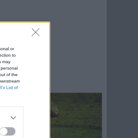
sonal or
ection to
ou may
 personal
out of the
 downstream
B’s List of