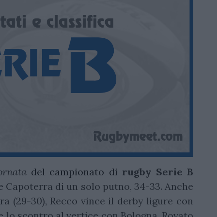
ornata
del campionato di
rugby
Serie B
e Capoterra di un solo putno, 34-33. Anche
a (29-30), Recco vince il derby ligure con
lo scontro al vertice con Bologna, Rovato