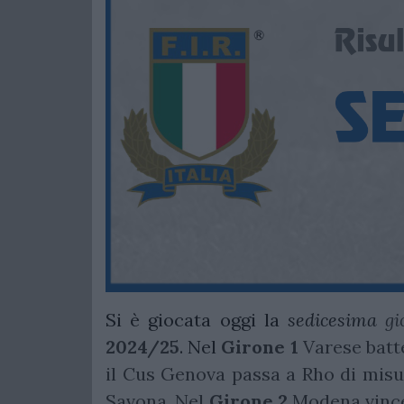
Si è giocata oggi la
sedicesima
gi
2024/25
. Nel
Girone 1
Varese batt
il Cus Genova passa a Rho di misur
Savona. Nel
Girone 2
Modena vince 