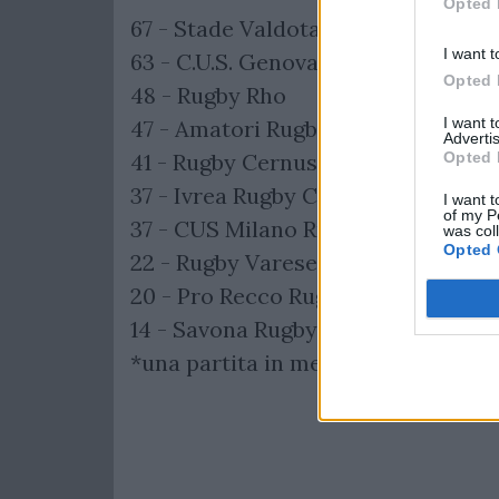
Opted 
67 - Stade Valdotain Rugby
I want t
63 - C.U.S. Genova
Opted 
48 - Rugby Rho
I want 
47 - Amatori Rugby Capoterra
Advertis
Opted 
41 - Rugby Cernusco*
37 - Ivrea Rugby Club
I want t
of my P
37 - CUS Milano Rugby cadetta*
was col
Opted 
22 - Rugby Varese
20 - Pro Recco Rugby
14 - Savona Rugby
*una partita in meno