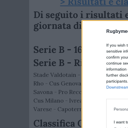
> Risultati e cl
Di seguito i risultati 
giornata di Serie B:
Rugbymee
If you wish 
Serie B - 16° giornata
sensitive in
confirm you
Serie B - Risultati Gi
continue se
information 
Stade Valdotain - Cernusco 28-22
further disc
participants
Rho - Cus Genova 29-30
Downstream 
Savona - Pro Recco 17-22
Cus Milano - Ivrea 24-19
Varese - Capoterra 34-33
Persona
Classifica Girone 1
I want t