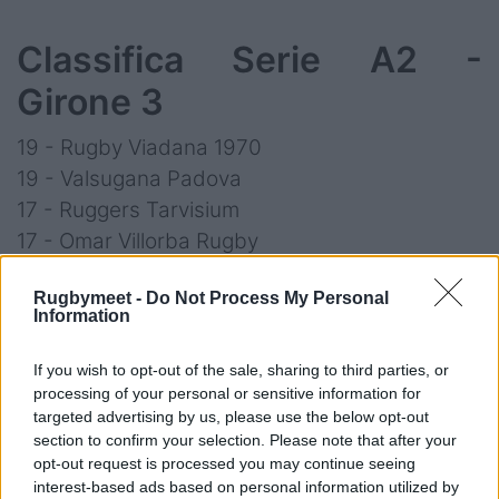
Classifica Serie A2 -
Girone 3
19 - Rugby Viadana 1970
19 - Valsugana Padova
17 - Ruggers Tarvisium
17 - Omar Villorba Rugby
13 - Lafert Rugby San Dona'
Rugbymeet -
Do Not Process My Personal
15 - Valpolicella Rugby
Information
12 - Pesaro Rugby
10 - Rugby Casale
If you wish to opt-out of the sale, sharing to third parties, or
processing of your personal or sensitive information for
6 - Rugby Badia
targeted advertising by us, please use the below opt-out
3 - Patavium Rugby Union
section to confirm your selection. Please note that after your
opt-out request is processed you may continue seeing
interest-based ads based on personal information utilized by