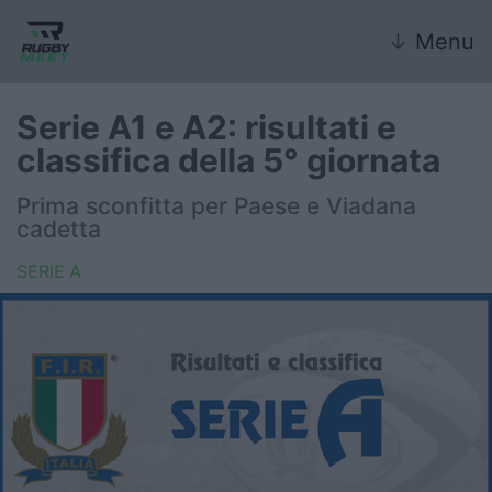
↓
Menu
Serie A1 e A2: risultati e
classifica della 5° giornata
Nazionale
Prima sconfitta per Paese e Viadana
cadetta
Nazionali giovanili
SERIE A
Rugby Sevens
FIR
Internazionale
6 Nazioni
United Rugby Championship