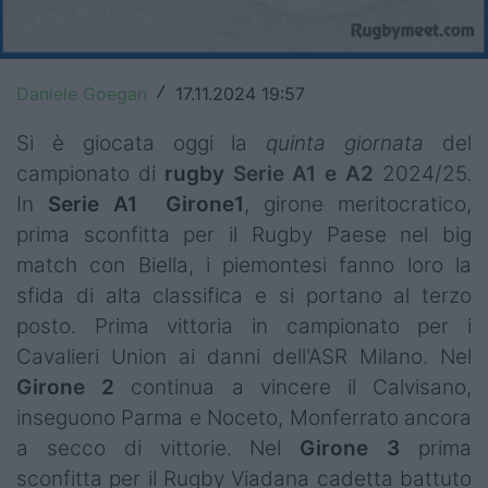
Top14
Premiership
Daniele Goegan
17.11.2024 19:57
/
Champions Cup
Si è giocata oggi la
quinta giornata
del
campionato di
rugby
Serie A1 e A2
2024/25.
Challenge Cup
In
Serie A1
Girone1
, girone meritocratico,
World Rugby
prima sconfitta per il Rugby Paese nel big
match con Biella, i piemontesi fanno loro la
Rugby World Cup
sfida di alta classifica e si portano al terzo
Super Rugby
posto. Prima vittoria in campionato per i
Cavalieri Union ai danni dell'ASR Milano. Nel
Rugby in TV
Girone 2
continua a vincere il Calvisano,
Mercato
inseguono Parma e Noceto, Monferrato ancora
a secco di vittorie. Nel
Girone 3
prima
Serie A Elite
sconfitta per il Rugby Viadana cadetta battuto