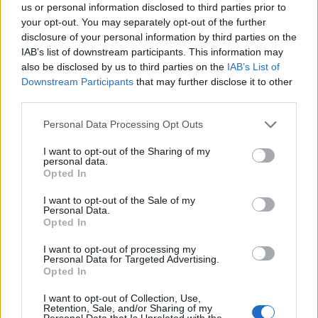
us or personal information disclosed to third parties prior to
Risultati Serie A2 - Girone
your opt-out. You may separately opt-out of the further
disclosure of your personal information by third parties on the
4
IAB’s list of downstream participants. This information may
also be disclosed by us to third parties on the
IAB’s List of
Romagna - Primavera 53-12
Downstream Participants
that may further disclose it to other
L'Aquila - Paganica 27-14
third parties.
Livorno - Civitavecchia 40-14
Personal Data Processing Opt Outs
Unione Firenze - Napoli Afragola 21-0
I want to opt-out of the Sharing of my
Villa Pamphili - Rugby Roma 17-52
personal data.
Opted In
Classifica Serie A2 -
I want to opt-out of the Sale of my
Personal Data.
Girone 4
Opted In
22 - Unione Rugby Firenze
I want to opt-out of processing my
Personal Data for Targeted Advertising.
20 - Livorno Rugby S.R.L.
Opted In
19 - Rugby Roma Olimpic Club 1930
I want to opt-out of Collection, Use,
16 - Civitavecchia Rugby
Retention, Sale, and/or Sharing of my
Personal Data that Is Unrelated with the