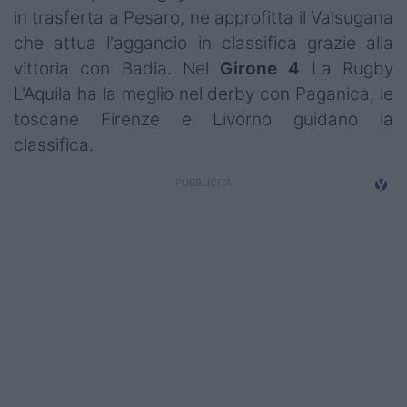
in trasferta a Pesaro, ne approfitta il Valsugana
Campionati
che attua l'aggancio in classifica grazie alla
Serie A
vittoria con Badia. Nel
Girone 4
La Rugby
L'Aquila ha la meglio nel derby con Paganica, le
Serie B
toscane Firenze e Livorno guidano la
Serie C
classifica.
Femminile
Giovanili
Coppa Italia
Minirugby
Eventi
Top10