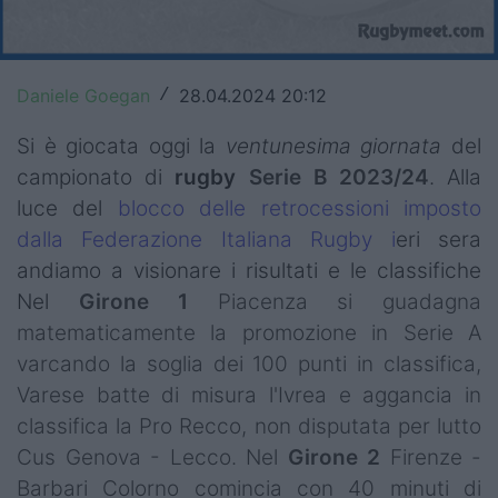
Top14
Premiership
Daniele Goegan
28.04.2024 20:12
/
Champions Cup
Si è giocata oggi la
ventunesima
giornata
del
campionato di
rugby
Serie B 2023/24
. Alla
Challenge Cup
luce del
blocco delle retrocessioni imposto
World Rugby
dalla Federazione Italiana Rugby i
eri sera
andiamo a visionare i risultati e le classifiche
Rugby World Cup
Nel
Girone 1
Piacenza si guadagna
Super Rugby
matematicamente la promozione in Serie A
varcando la soglia dei 100 punti in classifica,
Rugby in TV
Varese batte di misura l'Ivrea e aggancia in
Mercato
classifica la Pro Recco, non disputata per lutto
Cus Genova - Lecco. Nel
Girone 2
Firenze -
Serie A Elite
Barbari Colorno comincia con 40 minuti di