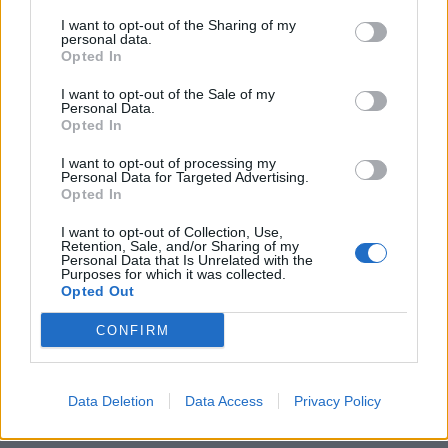
Benevento - Messina 31-17
I want to opt-out of the Sharing of my
Lions Alto Lazio - Capitolina cadetta 17-26
personal data.
Perugia - Colleferro 45-35
Opted In
Frascati - Amatori Catania 66-14
I want to opt-out of the Sale of my
Personal Data.
Opted In
Classifica Girone 4
I want to opt-out of processing my
Personal Data for Targeted Advertising.
Opted In
87 Rugby L’Aquila
I want to opt-out of Collection, Use,
78 US Roma*
Retention, Sale, and/or Sharing of my
Personal Data that Is Unrelated with the
Purposes for which it was collected.
75 Frascati Rugby
Opted Out
CONFIRM
73 Colleferro Rugby
71 Lions Alto Lazio
Data Deletion
Data Access
Privacy Policy
62 Capitolina Cadetta