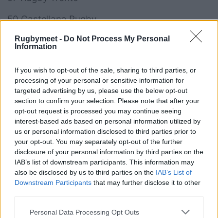
50 Castellana Rugby
Rugbymeet -
Do Not Process My Personal
43 Rugby Belluno
Information
37 Cus Padova
If you wish to opt-out of the sale, sharing to third parties, or
processing of your personal or sensitive information for
26 Villadose Rugby
targeted advertising by us, please use the below opt-out
section to confirm your selection. Please note that after your
22 Rugby Botticino
opt-out request is processed you may continue seeing
interest-based ads based on personal information utilized by
4 San Marco Venezia Rugby
us or personal information disclosed to third parties prior to
your opt-out. You may separately opt-out of the further
disclosure of your personal information by third parties on the
IAB’s list of downstream participants. This information may
Serie B - Risultati Girone 4
also be disclosed by us to third parties on the
IAB’s List of
Downstream Participants
that may further disclose it to other
L'Aquila - US Roma 13-14
third parties.
Cus Catania - Arechi 33-15
Personal Data Processing Opt Outs