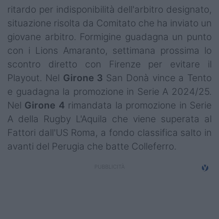
ritardo per indisponibilità dell'arbitro designato,
Campionati
situazione risolta da Comitato che ha inviato un
Serie A
giovane arbitro. Formigine guadagna un punto
con i Lions Amaranto, settimana prossima lo
Serie B
scontro diretto con Firenze per evitare il
Serie C
Playout. Nel
Girone 3
San Donà vince a Tento
e guadagna la promozione in Serie A 2024/25.
Femminile
Nel
Girone 4
rimandata la promozione in Serie
Giovanili
A della Rugby L'Aquila che viene superata al
Fattori dall'US Roma, a fondo classifica salto in
Coppa Italia
avanti del Perugia che batte Colleferro.
Minirugby
Eventi
Top10