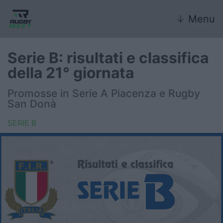
↓
Menu
Serie B: risultati e classifica
della 21° giornata
Nazionale
Promosse in Serie A Piacenza e Rugby
San Donà
Nazionali giovanili
SERIE B
Rugby Sevens
FIR
Internazionale
6 Nazioni
United Rugby Championship