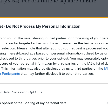
 (28-64). Per ora tutte le squadre di Elite
attute a Verona e Padova
t -
Do Not Process My Personal Information
rivelano quella di Padova tra il Petrarca
 passano a 33-38, e quella di Verona con i
to opt-out of the sale, sharing to third parties, or processing of your per
formation for targeted advertising by us, please use the below opt-out s
nter di soli 10 punti di scarto (14-24). A
r selection. Please note that after your opt-out request is processed y
anluca Guidi hanno retto fino sl 55', poi
eing interest-based ads based on personal information utilized by us or
 per il 14-38 finale.
disclosed to third parties prior to your opt-out. You may separately opt-
losure of your personal information by third parties on the IAB’s list of
. This information may also be disclosed by us to third parties on the
IA
Participants
that may further disclose it to other third parties.
l Data Processing Opt Outs
o opt-out of the Sharing of my personal data.