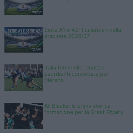
Serie A1 e A2: I calendari della
stagione 2026/27
Italia femminile: quattro
esordienti convocate per
Merano
All Blacks: la prima storica
formazione per la Great Rivalry