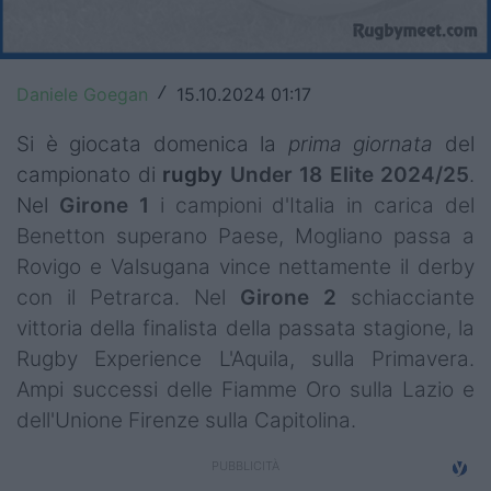
Top14
Premiership
Daniele Goegan
15.10.2024 01:17
/
Champions Cup
Si è giocata domenica la
prima giornata
del
campionato di
rugby
Under 18 Elite 2024/25
.
Challenge Cup
Nel
Girone 1
i campioni d'Italia in carica del
World Rugby
Benetton superano Paese, Mogliano passa a
Rovigo e Valsugana vince nettamente il derby
Rugby World Cup
con il Petrarca. Nel
Girone 2
schiacciante
Super Rugby
vittoria della finalista della passata stagione, la
Rugby Experience L'Aquila, sulla Primavera.
Rugby in TV
Ampi successi delle Fiamme Oro sulla Lazio e
Mercato
dell'Unione Firenze sulla Capitolina.
Serie A Elite