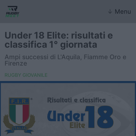
↓
Menu
Under 18 Elite: risultati e
classifica 1° giornata
Nazionale
Ampi successi di L'Aquila, Fiamme Oro e
Firenze
Nazionali giovanili
RUGBY GIOVANILE
Rugby Sevens
FIR
Internazionale
6 Nazioni
United Rugby Championship