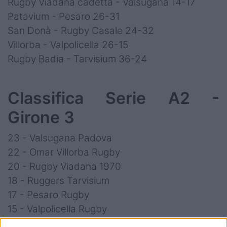
Rugby Viadana cadetta - Valsugana 14-17
Patavium - Pesaro 26-31
San Donà - Rugby Casale 24-32
Villorba - Valpolicella 26-15
Rugby Badia - Tarvisium 36-24
Classifica Serie A2 -
Girone 3
23 - Valsugana Padova
22 - Omar Villorba Rugby
20 - Rugby Viadana 1970
18 - Ruggers Tarvisium
17 - Pesaro Rugby
15 - Valpolicella Rugby
15 - Rugby Casale