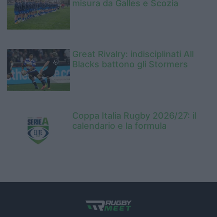
misura da Galles e Scozia
Great Rivalry: indisciplinati All
Blacks battono gli Stormers
Coppa Italia Rugby 2026/27: il
calendario e la formula