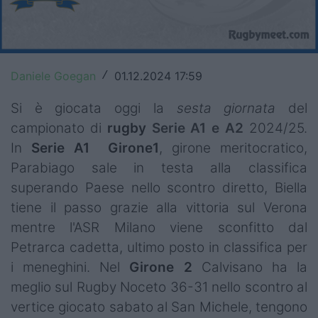
Top14
Premiership
Daniele Goegan
01.12.2024 17:59
/
Champions Cup
Si è giocata oggi la
sesta giornata
del
Challenge Cup
campionato di
rugby
Serie A1 e A2
2024/25.
World Rugby
In
Serie A1
Girone1
, girone meritocratico,
Parabiago sale in testa alla classifica
Rugby World Cup
superando Paese nello scontro diretto, Biella
Super Rugby
tiene il passo grazie alla vittoria sul Verona
mentre l'ASR Milano viene sconfitto dal
Rugby in TV
Petrarca cadetta, ultimo posto in classifica per
i meneghini. Nel
Girone 2
Calvisano ha la
Mercato
meglio sul Rugby Noceto 36-31 nello scontro al
Serie A Elite
vertice giocato sabato al San Michele, tengono