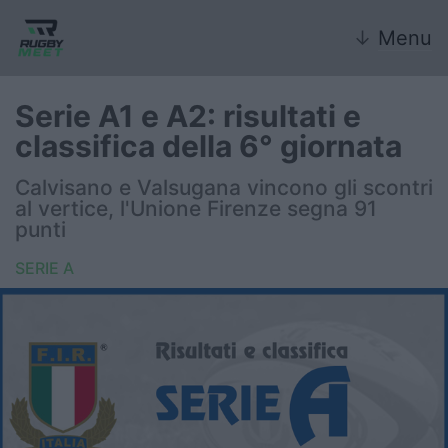
↓
Menu
Serie A1 e A2: risultati e
classifica della 6° giornata
Nazionale
Calvisano e Valsugana vincono gli scontri
al vertice, l'Unione Firenze segna 91
Nazionali giovanili
punti
Rugby Sevens
SERIE A
FIR
Internazionale
6 Nazioni
United Rugby Championship