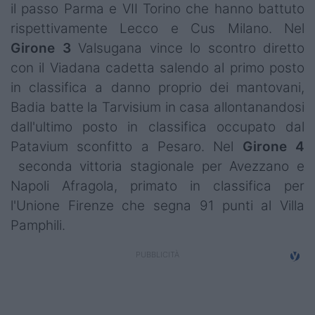
il passo Parma e VII Torino che hanno battuto
Campionati
rispettivamente Lecco e Cus Milano. Nel
Serie A
Girone 3
Valsugana vince lo scontro diretto
con il Viadana cadetta salendo al primo posto
Serie B
in classifica a danno proprio dei mantovani,
Serie C
Badia batte la Tarvisium in casa allontanandosi
dall'ultimo posto in classifica occupato dal
Femminile
Patavium sconfitto a Pesaro. Nel
Girone 4
seconda vittoria stagionale per Avezzano e
Giovanili
Napoli Afragola, primato in classifica per
Coppa Italia
l'Unione Firenze che segna 91 punti al Villa
Pamphili.
Minirugby
Eventi
Top10