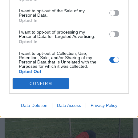
I want to opt-out of the Sale of my
27 - Unione Rugby Firenze
Personal Data.
25 - Livorno Rugby S.R.L.
Opted In
24 - Rugby Roma Olimpic Club 1930
I want to opt-out of processing my
Personal Data for Targeted Advertising.
17 - Civitavecchia Rugby
Opted In
17 - Romagna R.F.C.
I want to opt-out of Collection, Use,
10 - Primavera Rugby
Retention, Sale, and/or Sharing of my
Personal Data that Is Unrelated with the
10 - La Rugby L'Aquila
Purposes for which it was collected.
Opted Out
10 - Rugby Napoli Afragola
9 - Polisportiva Paganica Rugby
CONFIRM
0 - Villa Pamphili Rugby Football Club
Data Deletion
Data Access
Privacy Policy