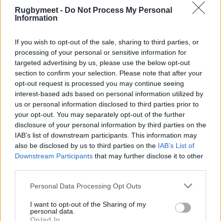
14 - Lafert Rugby San Dona'
Rugbymeet -
Do Not Process My Personal
Information
11 - Rugby Badia
4 - Patavium Rugby Union
If you wish to opt-out of the sale, sharing to third parties, or
processing of your personal or sensitive information for
targeted advertising by us, please use the below opt-out
section to confirm your selection. Please note that after your
Risultati Serie A2 - Girone
opt-out request is processed you may continue seeing
interest-based ads based on personal information utilized by
4
us or personal information disclosed to third parties prior to
your opt-out. You may separately opt-out of the further
Paganica Rugby - Romagna 11-20
disclosure of your personal information by third parties on the
Primavera - Livorno 19-61
IAB’s list of downstream participants. This information may
also be disclosed by us to third parties on the
IAB’s List of
Unione Firenze - Villa Pamphili 91-12
Downstream Participants
that may further disclose it to other
Napoli Afragola - Civitavecchia 23-18
third parties.
Rugby Roma - L'Aquila 40-23
Personal Data Processing Opt Outs
Classifica Serie A2 -
I want to opt-out of the Sharing of my
personal data.
Girone 4
Opted In