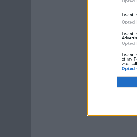
Opted 
I want t
Opted 
I want 
Advertis
Opted 
I want t
of my P
was col
Opted 