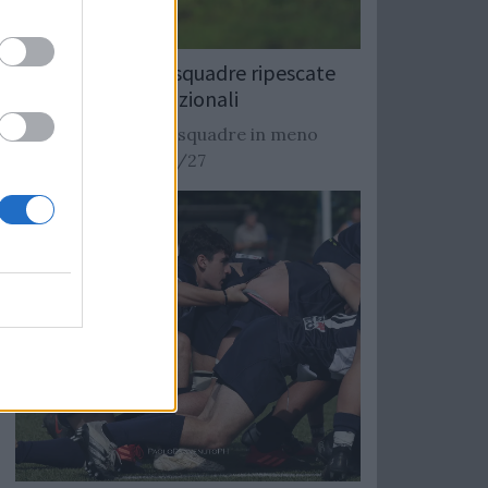
Rugby: Record di squadre ripescate
nei campionati nazionali
Si stimano oltre 20 squadre in meno
dalla stagione 2026/27