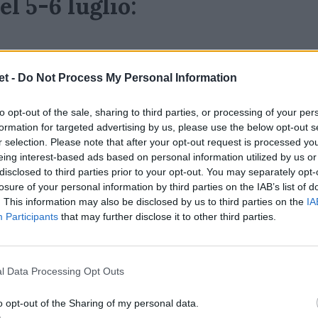
l 5-6 luglio:
Nations Series – diretta TV Sky Sport
t -
Do Not Process My Personal Information
to opt-out of the sale, sharing to third parties, or processing of your per
formation for targeted advertising by us, please use the below opt-out s
r selection. Please note that after your opt-out request is processed y
– Summer
Nations
Series – diretta TV
eing interest-based ads based on personal information utilized by us or
disclosed to third parties prior to your opt-out. You may separately opt-
losure of your personal information by third parties on the IAB’s list of
. This information may also be disclosed by us to third parties on the
IA
Participants
that may further disclose it to other third parties.
l Data Processing Opt Outs
o opt-out of the Sharing of my personal data.